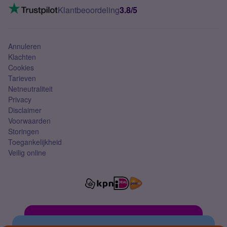
VoLTE 4G bellen
Klantbeoordeling
3.8/5
Mobiel abonnement
Simkaart
Annuleren
Klachten
Cookies
Tarieven
Netneutraliteit
Privacy
Disclaimer
Voorwaarden
Storingen
Toegankelijkheid
Veilig online