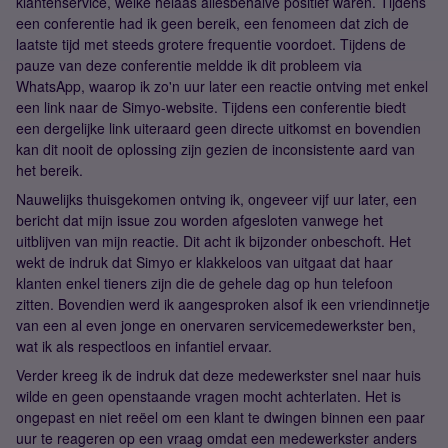
klantenservice, welke helaas allesbehalve positief waren. Tijdens
een conferentie had ik geen bereik, een fenomeen dat zich de
laatste tijd met steeds grotere frequentie voordoet. Tijdens de
pauze van deze conferentie meldde ik dit probleem via
WhatsApp, waarop ik zo'n uur later een reactie ontving met enkel
een link naar de Simyo-website. Tijdens een conferentie biedt
een dergelijke link uiteraard geen directe uitkomst en bovendien
kan dit nooit de oplossing zijn gezien de inconsistente aard van
het bereik.
Nauwelijks thuisgekomen ontving ik, ongeveer vijf uur later, een
bericht dat mijn issue zou worden afgesloten vanwege het
uitblijven van mijn reactie. Dit acht ik bijzonder onbeschoft. Het
wekt de indruk dat Simyo er klakkeloos van uitgaat dat haar
klanten enkel tieners zijn die de gehele dag op hun telefoon
zitten. Bovendien werd ik aangesproken alsof ik een vriendinnetje
van een al even jonge en onervaren servicemedewerkster ben,
wat ik als respectloos en infantiel ervaar.
Verder kreeg ik de indruk dat deze medewerkster snel naar huis
wilde en geen openstaande vragen mocht achterlaten. Het is
ongepast en niet reëel om een klant te dwingen binnen een paar
uur te reageren op een vraag omdat een medewerkster anders