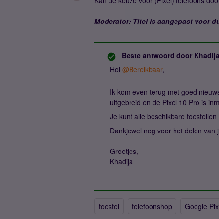
Kan de keuze voor (Pixel) telefoons do
Moderator: Titel is aangepast voor du
Beste antwoord door
Khadij
Hoi ​
@Bereikbaar
,
Ik kom even terug met goed nieu
uitgebreid en de Pixel 10 Pro is i
Je kunt alle beschikbare toestellen
Dankjewel nog voor het delen van 
Groetjes,
Khadija
toestel
telefoonshop
Google Pix