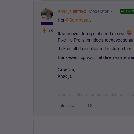
Khadija
Moderator
ANTWO
Hoi ​
@Bereikbaar
,
+3
Ik kom even terug met goed nieuws
Pixel 10 Pro is inmiddels toegevoegd a
Je kunt alle beschikbare toestellen hier 
Dankjewel nog voor het delen van je we
Groetjes,
Khadija
Stuur mij alleen een privébericht als ik 
Like