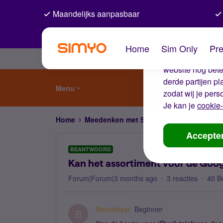
Maandelijks aanpasbaar
De coo
Home
Sim Only
Pre
Wij gebruiken co
website nog beter
derde partijen p
Menu
zodat wij je pers
Je kan je
cookie-
Home
Meedenken met Simyo
Meedenken me
Accepte
BEANTWOORD
Kan het assortiment voor de Goog
Forum|Forum|3 months ago
3 reacties
40 B
Bereikbaar
Beginner
B