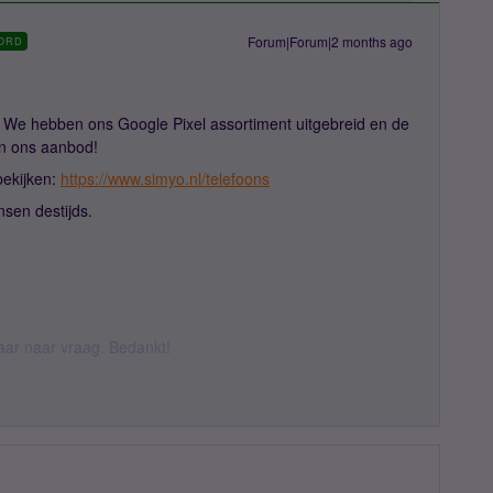
Forum|Forum|2 months ago
ORD
. We hebben ons Google Pixel assortiment uitgebreid en de
an ons aanbod!
bekijken:
https://www.simyo.nl/telefoons
nsen destijds.
daar naar vraag. Bedankt!