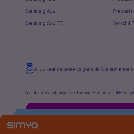
Samsung A56
Prepaid o
Samsung S25 FE
Verschil 
Al 36 keer de beste volgens de Consumenten
Annuleren
Klachten
Cookies
Tarieven
Netneutraliteit
Privacy