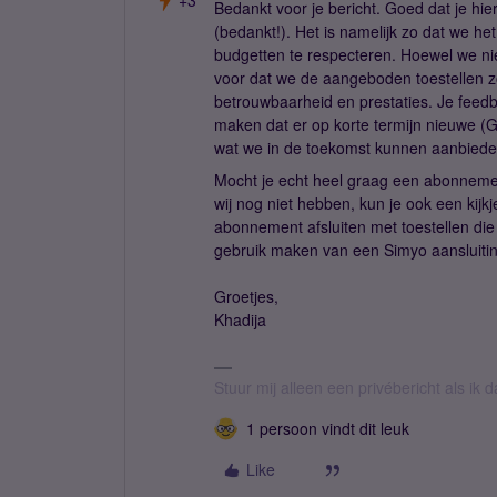
+3
Bedankt voor je bericht. Goed dat je hier
(bedankt!). Het is namelijk zo dat we he
budgetten te respecteren. Hoewel we nie
voor dat we de aangeboden toestellen zo
betrouwbaarheid en prestaties. Je feedba
maken dat er op korte termijn nieuwe (Goo
wat we in de toekomst kunnen aanbied
Mocht je echt heel graag een abonnemen
wij nog niet hebben, kun je ook een kij
abonnement afsluiten met toestellen die 
gebruik maken van een Simyo aansluitin
Groetjes,
Khadija
Stuur mij alleen een privébericht als ik 
1 persoon vindt dit leuk
Like