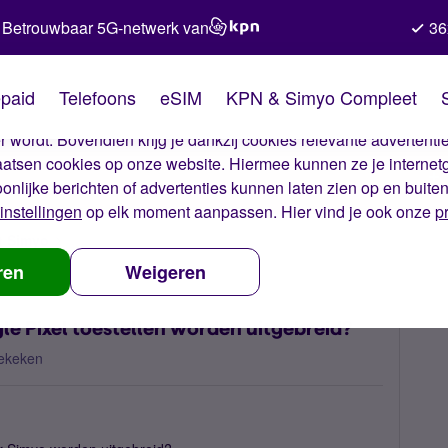
Betrouwbaar 5G-netwerk van
36
kies van Simyo
paid
Telefoons
eSIM
KPN & Simyo Compleet
okies op onze website. Met deze cookies zorgen wij ervoor dat j
 wordt. Bovendien krijg je dankzij cookies relevante advertentie
laatsen cookies op onze website. Hiermee kunnen ze je internet
oonlijke berichten of advertenties kunnen laten zien op en buite
instellingen
op elk moment aanpassen. Hier vind je ook onze
p
t Simyo
Kan het assortiment voor de Google Pixel toestellen worden
ren
Weigeren
le Pixel toestellen worden uitgebreid?
ekeken