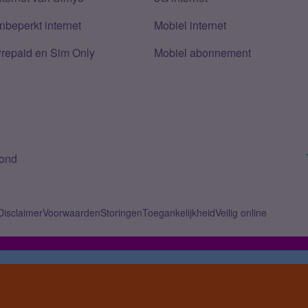
nbeperkt internet
Mobiel internet
Prepaid en Sim Only
Mobiel abonnement
bond
Disclaimer
Voorwaarden
Storingen
Toegankelijkheid
Veilig online