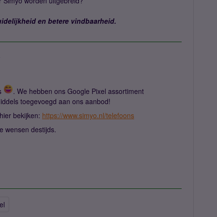
or Simyo worden uitgebreid?
idelijkheid en betere vindbaarheid.
a
ws
. We hebben ons Google Pixel assortiment
nmiddels toegevoegd aan ons aanbod!
 hier bekijken:
https://www.simyo.nl/telefoons
je wensen destijds.
el