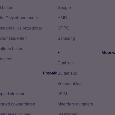
 bellen
Google
Sim Only abonnement
HMD
 maandelijks opzegbaar
OPPO
voor studenten
Samsung
alleen bellen
Meer w
mpleet
Dual sim
Buitenland
Prepaid
VriendenDeal
epaid simkaart
eSIM
tegoed opwaarderen
Meerdere nummers
nternet van Simyo
5G internet