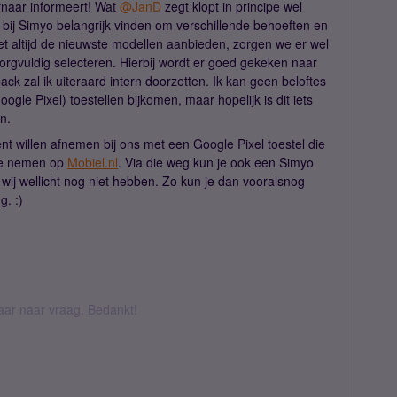
naar informeert! Wat ​
@JanD
zegt klopt in principe wel
t bij Simyo belangrijk vinden om verschillende behoeften en
t altijd de nieuwste modellen aanbieden, zorgen we er wel
rgvuldig selecteren. Hierbij wordt er goed gekeken naar
ck zal ik uiteraard intern doorzetten. Ik kan geen beloftes
gle Pixel) toestellen bijkomen, maar hopelijk is dit iets
en.
t willen afnemen bij ons met een Google Pixel toestel die
kje nemen op
Mobiel.nl
. Via die weg kun je ook een Simyo
wij wellicht nog niet hebben. Zo kun je dan vooralsnog
g. :)
daar naar vraag. Bedankt!