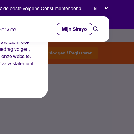
Selecteer taal
x de beste volgens Consumentenbond
Service
Mijn Simyo
e ervaring op de
s te zien. Ook
gedrag volgen,
Start een topic
Inloggen / Registreren
n onze website.
rivacy statement.
 uitgebreid?