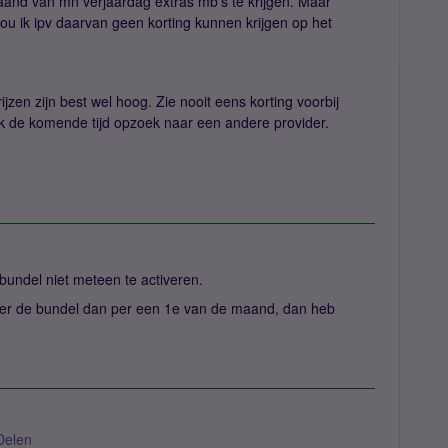
maand van mn verjaardag extras mb's te krijgen. Maar
u ik ipv daarvan geen korting kunnen krijgen op het
 prijzen zijn best wel hoog. Zie nooit eens korting voorbij
 de komende tijd opzoek naar een andere provider.
bundel niet meteen te activeren.
iveer de bundel dan per een 1e van de maand, dan heb
Delen