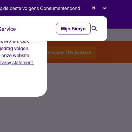
Selecteer taal
x de beste volgens Consumentenbond
Service
Mijn Simyo
e ervaring op de
s te zien. Ook
gedrag volgen,
Start een topic
Inloggen / Registreren
n onze website.
rivacy statement.