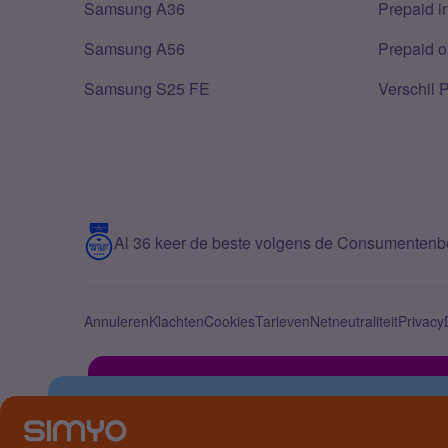
Samsung A36
Prepaid i
Samsung A56
Prepaid o
Samsung S25 FE
Verschil 
Al 36 keer de beste volgens de Consumenten
Annuleren
Klachten
Cookies
Tarieven
Netneutraliteit
Privacy