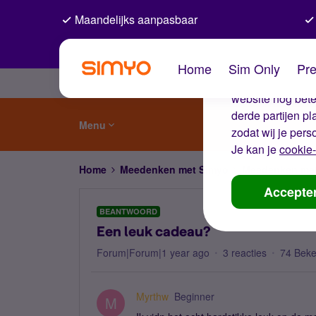
Maandelijks aanpasbaar
De coo
Home
Sim Only
Pre
Wij gebruiken co
website nog beter
derde partijen p
Menu
zodat wij je pers
Je kan je
cookie-
Home
Meedenken met Simyo
Meedenken me
Accepte
BEANTWOORD
Een leuk cadeau?
Forum|Forum|1 year ago
3 reacties
74 Bek
Myrthw
Beginner
M