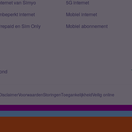
nternet van Simyo
5G internet
nbeperkt internet
Mobiel internet
Prepaid en Sim Only
Mobiel abonnement
bond
Disclaimer
Voorwaarden
Storingen
Toegankelijkheid
Veilig online