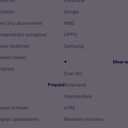
internet
Fairphone
 bellen
Google
Sim Only abonnement
HMD
 maandelijks opzegbaar
OPPO
voor studenten
Samsung
alleen bellen
Meer w
mpleet
Dual sim
Buitenland
Prepaid
VriendenDeal
epaid simkaart
eSIM
tegoed opwaarderen
Meerdere nummers