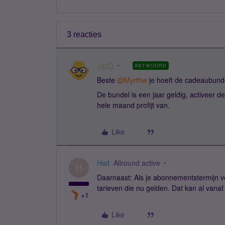
3 reacties
JanD
ANTWOORD
Beste ​
@Myrthw
je hoeft de cadeaubunde
De bundel is een jaar geldig, activeer 
hele maand profijt van.
Like
Hsd
Allround active
H
Daarnaast: Als je abonnementstermijn ve
tarieven die nu gelden. Dat kan al vana
+1
Like