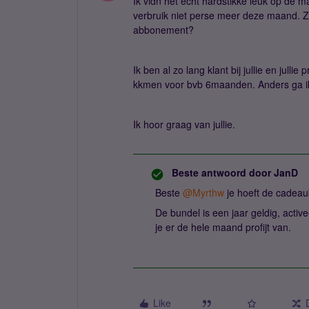
Ik vidn het echt hardstikke leuk op de 
verbruik niet perse meer deze maand. Zo
abbonement?
Ik ben al zo lang klant bij jullie en jullie
kkmen voor bvb 6maanden. Anders ga ik
Ik hoor graag van jullie.
Beste antwoord door
JanD
Beste ​
@Myrthw
je hoeft de cadeau
De bundel is een jaar geldig, act
je er de hele maand profijt van.
Like