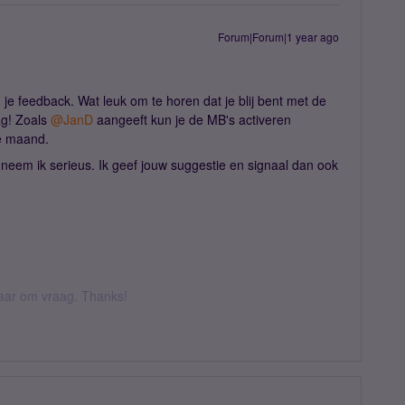
Forum|Forum|1 year ago
 je feedback. Wat leuk om te horen dat je blij bent met de
! Zoals ​
@JanD
aangeeft kun je de MB's activeren
die maand.
n neem ik serieus. Ik geef jouw suggestie en signaal dan ook
 daar om vraag. Thanks!