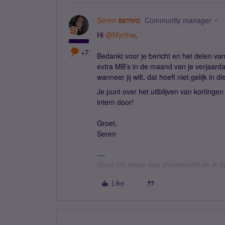
Seren
Community manager
Hi ​
@Myrthw
,
+7
Bedankt voor je bericht en het delen van
extra MB’s in de maand van je verjaardag
wanneer jij wilt, dat hoeft niet gelijk in 
Je punt over het uitblijven van kortinge
intern door!
Groet,
Seren
Stuur mij alleen een privébericht als ik
Like