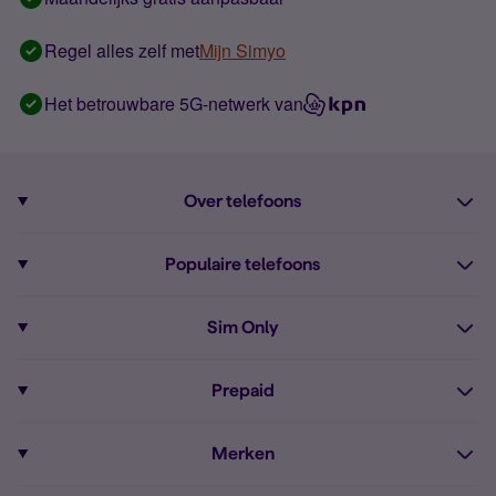
Regel alles zelf met
Mijn Simyo
Het betrouwbare 5G-netwerk van
Over telefoons
Abonnement met telefoon
Populaire telefoons
Informatie over telefoons
Pixel 10
Sim Only
Alle telefoons
Pixel 9a
Sim Only
Prepaid
iPhone 16
Sim Only internet
Prepaid
iPhone 16e
Merken
Onbeperkt bellen
Bestel Prepaid simkaart
iPhone 15