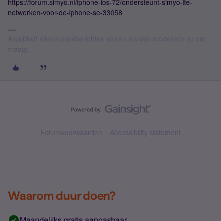
https://forum.simyo.nl/iphone-ios-72/ondersteunt-simyo-lte-
netwerken-voor-de-iphone-se-33058
Alsjeblieft alleen privéberichten sturen als een moderator er om
vraagt.
Forumvoorwaarden
Accessibility statement
Waarom duur doen?
Maandelijks gratis aanpasbaar