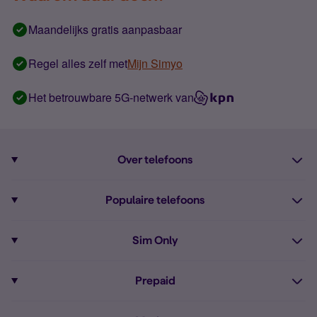
Maandelijks gratis aanpasbaar
Regel alles zelf met
Mijn Simyo
Het betrouwbare 5G-netwerk van
Over telefoons
Abonnement met telefoon
Populaire telefoons
Informatie over telefoons
Pixel 10
Sim Only
Alle telefoons
Pixel 9a
Sim Only
Prepaid
iPhone 16
Sim Only internet
Prepaid
iPhone 16e