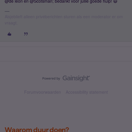
@de leon en @Scotsman; bedankt voor jullie goede hulp! 😃
Alsjeblieft alleen privéberichten sturen als een moderator er om
vraagt.
Forumvoorwaarden
Accessibility statement
Waarom duur doen?