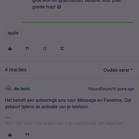
@de leon en @Scotsman; bedankt voor jullie
goede hulp! 😃
apple
Oudste eerst
4 reacties
de leon
Forum|Forum|10 years ago
Het betreft een activerings sms voor iMessage en Facetime. Dat
gebeurt tijdens de activatie van je telefoon.
Veni Vidi Voco / De avatar van mijn rechteroog ziet alles hier.