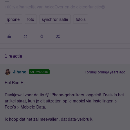
100% afhankelijk van VoiceOver en de dicteerfunctie😉
iphone
foto
synchronisatie
foto's
1 reactie
Jihane
Forum|Forum|9 years ago
ANTWOORD
Hoi Ron H,
Dankjewel voor de tip 🙂 iPhone-gebruikers, opgelet! Zoals in het
artikel staat, kun je dit uitzetten op je mobiel via Instellingen >
Foto’s > Mobiele Data.
Ik hoop dat het zal meevallen, dat data-verbruik.