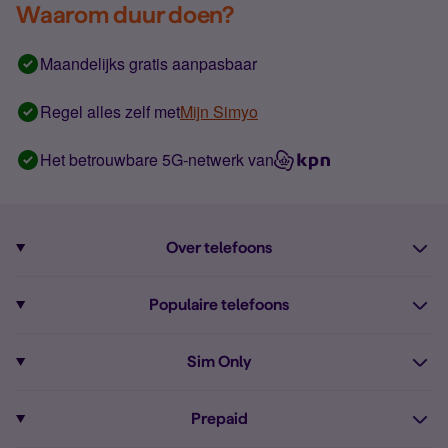
Waarom duur doen?
Maandelijks gratis aanpasbaar
Regel alles zelf met
Mijn Simyo
Het betrouwbare 5G-netwerk van
Over telefoons
Abonnement met telefoon
Populaire telefoons
Informatie over telefoons
Pixel 10
Sim Only
Alle telefoons
Pixel 9a
Sim Only
Prepaid
iPhone 16
Sim Only internet