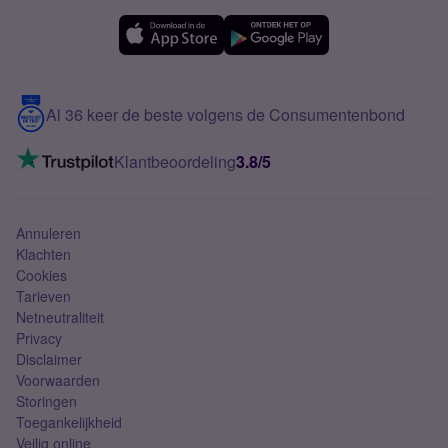
Simyo Compleet
eSIM
Samsung A56
Over Simyo
Samsung
Meerdere nummers
Samsung S25 FE
Blog
5G internet
Contact
Al 36 keer de beste volgens de Consumentenbond
Mobiel internet
VoLTE 4G bellen
Klantbeoordeling
3.8/5
Mobiel abonnement
Simkaart
Annuleren
Klachten
Cookies
Tarieven
Netneutraliteit
Privacy
Disclaimer
Voorwaarden
Storingen
Toegankelijkheid
Veilig online