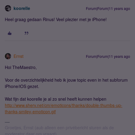
koorelle
Forum|Forum|11 years ago
Heel graag gedaan Rinus! Veel plezier met je iPhone!
Ernst
Forum|Forum|11 years ago
Hoi TheMaestro,
Voor de overzichtelijkheid heb ik jouw topic even in het subforum
iPhone/iOS gezet.
Wat fijn dat koorelle je al zo snel heeft kunnen helpen
http://www.sherv.net/cm/emoticons/thanks/double-thumbs-up-
thanks-smiley-emoticon.gif
Groetjes, Ernst (aub alleen een privébericht sturen als de
moderator daar om vraagt)