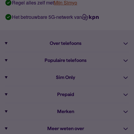
Regel alles zelf met
Mijn Simyo
Het betrouwbare 5G-netwerk van
Over telefoons
Abonnement met telefoon
Populaire telefoons
Informatie over telefoons
Pixel 10
Sim Only
Alle telefoons
Pixel 9a
Sim Only
Prepaid
iPhone 16
Sim Only internet
Prepaid
iPhone 16e
Merken
Onbeperkt bellen
Bestel Prepaid simkaart
iPhone 15
Apple
Zakelijk Sim Only abonnement
Meer weten over
Prepaid tegoed opwaarderen
iPhone 14 Refurbished