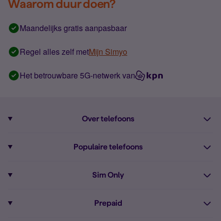
Waarom duur doen?
Maandelijks gratis aanpasbaar
Regel alles zelf met
Mijn Simyo
Het betrouwbare 5G-netwerk van
Over telefoons
Abonnement met telefoon
Populaire telefoons
Informatie over telefoons
Pixel 10
Sim Only
Alle telefoons
Pixel 9a
Sim Only
Prepaid
iPhone 16
Sim Only internet