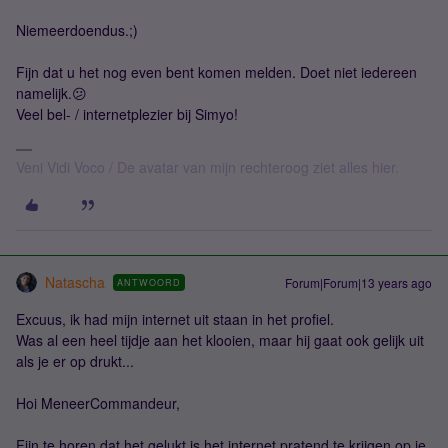
Niemeerdoendus.;)
Fijn dat u het nog even bent komen melden. Doet niet iedereen
namelijk.😕
Veel bel- / internetplezier bij Simyo!
Veni Vidi Voco / De avatar van mijn rechteroog ziet alles hier.
Natascha
Forum|Forum|13 years ago
ANTWOORD
Excuus, ik had mijn internet uit staan in het profiel.
Was al een heel tijdje aan het klooien, maar hij gaat ook gelijk uit
als je er op drukt...
Hoi MeneerCommandeur,
Fijn te horen dat het gelukt is het internet pratend te krijgen op je