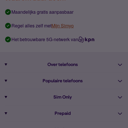
Maandelijks gratis aanpasbaar
Regel alles zelf met
Mijn Simyo
Het betrouwbare 5G-netwerk van
Over telefoons
Abonnement met telefoon
Populaire telefoons
Informatie over telefoons
Pixel 10
Sim Only
Alle telefoons
Pixel 9a
Sim Only
Prepaid
iPhone 16
Sim Only internet
Prepaid
iPhone 16e