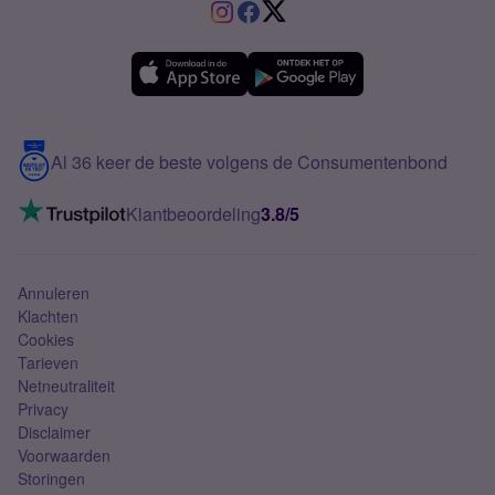
VriendenDeal
Verschil Prepaid en Sim Only
Samsung A36
Forum
OPPO
Simyo Compleet
eSIM
Samsung A56
Over Simyo
Samsung
Meerdere nummers
Samsung S25 FE
Blog
5G internet
Contact
Al 36 keer de beste volgens de Consumentenbond
Mobiel internet
VoLTE 4G bellen
Klantbeoordeling
3.8/5
Mobiel abonnement
Simkaart
Annuleren
Klachten
Cookies
Tarieven
Netneutraliteit
Privacy
Disclaimer
Voorwaarden
Storingen