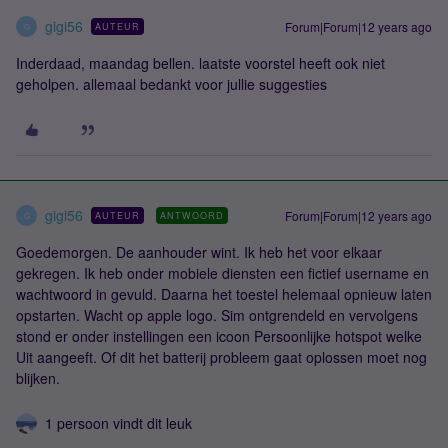
gigi56
Forum|Forum|12 years ago
AUTEUR
G
Inderdaad, maandag bellen. laatste voorstel heeft ook niet
geholpen. allemaal bedankt voor jullie suggesties
gigi56
Forum|Forum|12 years ago
AUTEUR
ANTWOORD
G
Goedemorgen. De aanhouder wint. Ik heb het voor elkaar
gekregen. Ik heb onder mobiele diensten een fictief username en
wachtwoord in gevuld. Daarna het toestel helemaal opnieuw laten
opstarten. Wacht op apple logo. Sim ontgrendeld en vervolgens
stond er onder instellingen een icoon Persoonlijke hotspot welke
Uit aangeeft. Of dit het batterij probleem gaat oplossen moet nog
blijken.
1 persoon vindt dit leuk