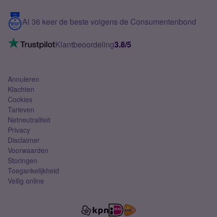
Blog
5G internet
Contact
Al 36 keer de beste volgens de Consumentenbond
Mobiel internet
VoLTE 4G bellen
Klantbeoordeling
3.8/5
Mobiel abonnement
Simkaart
Annuleren
Klachten
Cookies
Tarieven
Netneutraliteit
Privacy
Disclaimer
Voorwaarden
Storingen
Toegankelijkheid
Veilig online