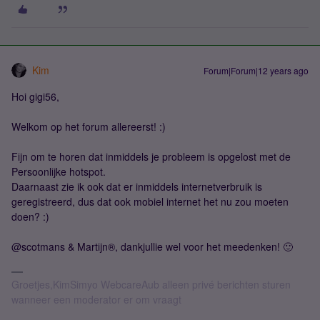
Kim
Forum|Forum|12 years ago
Hoi gigi56,
Welkom op het forum allereerst! :)
Fijn om te horen dat inmiddels je probleem is opgelost met de
Persoonlijke hotspot.
Daarnaast zie ik ook dat er inmiddels internetverbruik is
geregistreerd, dus dat ook mobiel internet het nu zou moeten
doen? :)
@scotmans & Martijn®, dankjullie wel voor het meedenken! 🙂
Groetjes,KimSimyo WebcareAub alleen privé berichten sturen
wanneer een moderator er om vraagt