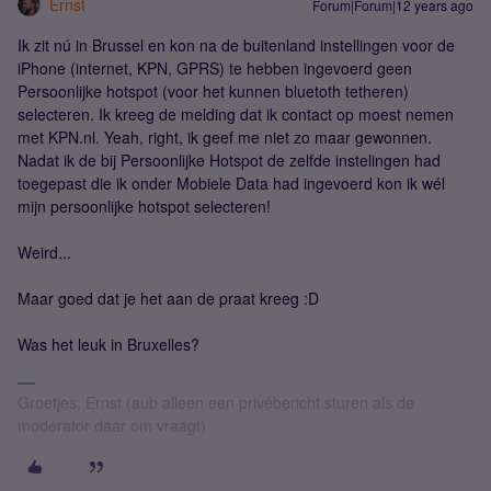
Ernst
Forum|Forum|12 years ago
Ik zit nú in Brussel en kon na de buitenland instellingen voor de
iPhone (internet, KPN, GPRS) te hebben ingevoerd geen
Persoonlijke hotspot (voor het kunnen bluetoth tetheren)
selecteren. Ik kreeg de melding dat ik contact op moest nemen
met KPN.nl. Yeah, right, ik geef me niet zo maar gewonnen.
Nadat ik de bij Persoonlijke Hotspot de zelfde instelingen had
toegepast die ik onder Mobiele Data had ingevoerd kon ik wél
mijn persoonlijke hotspot selecteren!
Weird...
Maar goed dat je het aan de praat kreeg :D
Was het leuk in Bruxelles?
Groetjes, Ernst (aub alleen een privébericht sturen als de
moderator daar om vraagt)