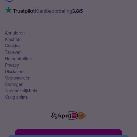
Mobiel internet
VoLTE 4G bellen
Klantbeoordeling
3.8/5
Mobiel abonnement
Simkaart
Annuleren
Klachten
Cookies
Tarieven
Netneutraliteit
Privacy
Disclaimer
Voorwaarden
Storingen
Toegankelijkheid
Veilig online