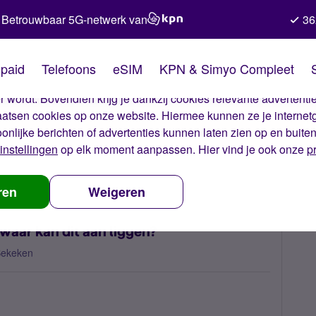
Betrouwbaar 5G-netwerk van
36
kies van Simyo
paid
Telefoons
eSIM
KPN & Simyo Compleet
okies op onze website. Met deze cookies zorgen wij ervoor dat j
 wordt. Bovendien krijg je dankzij cookies relevante advertentie
laatsen cookies op onze website. Hiermee kunnen ze je internet
oonlijke berichten of advertenties kunnen laten zien op en buite
instellingen
op elk moment aanpassen. Hier vind je ook onze
p
s werkt niet meer, waar kan dit aan liggen?
ren
Weigeren
waar kan dit aan liggen?
Bekeken