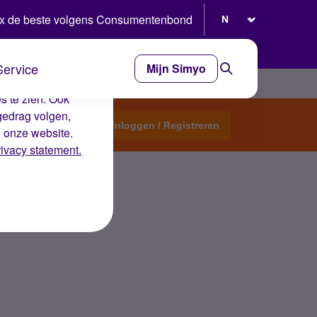
Selecteer taal
x de beste volgens Consumentenbond
Service
Mijn Simyo
e ervaring op de
s te zien. Ook
gedrag volgen,
Start een topic
Inloggen / Registreren
n onze website.
rivacy statement.