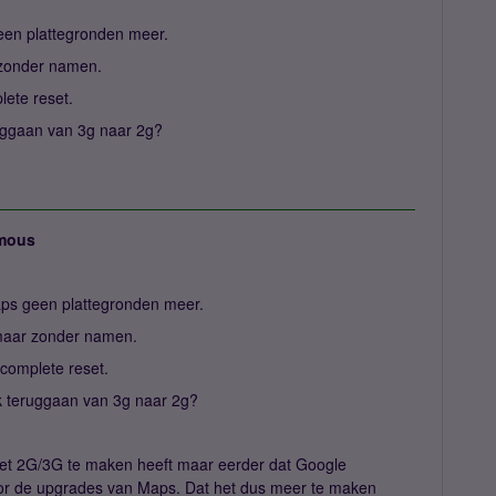
 geen plattegronden meer.
r zonder namen.
lete reset.
ruggaan van 3g naar 2g?
mous
 maps geen plattegronden meer.
 maar zonder namen.
 complete reset.
jk teruggaan van 3g naar 2g?
r met 2G/3G te maken heeft maar eerder dat Google
or de upgrades van Maps. Dat het dus meer te maken