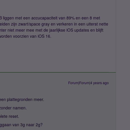
B liggen met een accucapaciteit van 89% en een 8 met
den zijn zwart/space gray en verkeren in een uiterst nette
hter niet meer mee met de jaarlijkse iOS updates en blijft
worden voorzien van iOS 16.
Forum|Forum|4 years ago
 geen plattegronden meer.
r zonder namen.
lete reset.
ruggaan van 3g naar 2g?