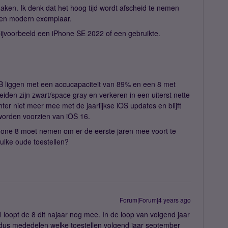
maken. Ik denk dat het hoog tijd wordt afscheid te nemen
 een modern exemplaar.
bijvoorbeeld een iPhone SE 2022 of een gebruikte.
B liggen met een accucapaciteit van 89% en een 8 met
den zijn zwart/space gray en verkeren in een uiterst nette
hter niet meer mee met de jaarlijkse iOS updates en blijft
worden voorzien van iOS 16.
 iphone 8 moet nemen om er de eerste jaren mee voort te
zulke oude toestellen?
Forum|Forum|4 years ago
 loopt de 8 dit najaar nog mee. In de loop van volgend jaar
 dus mededelen welke toestellen volgend jaar september