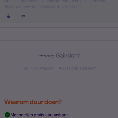
Groetjes,NataschaSimyo WebcareAub alleen privé berichten
sturen wanneer een moderator er om vraagt :)
Forumvoorwaarden
Accessibility statement
Waarom duur doen?
Maandelijks gratis aanpasbaar