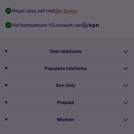
Regel alles zelf met
Mijn Simyo
Het betrouwbare 5G-netwerk van
Over telefoons
Abonnement met telefoon
Populaire telefoons
Informatie over telefoons
Pixel 10
Sim Only
Alle telefoons
Pixel 9a
Sim Only
Prepaid
iPhone 16
Sim Only internet
Prepaid
iPhone 16e
Merken
Onbeperkt bellen
Bestel Prepaid simkaart
iPhone 15
Apple
Zakelijk Sim Only abonnement