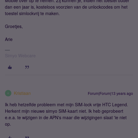
Mobile over op te nemen. Zij kunnen je, indien het toestel ouder
dan een jaar is, kosteloos voorzien van de unlockcodes om het
toestel simlockvrij te maken.
Groetjes,
Arie
Simyo Webcare
Kristiaan
Forum|Forum|13 years ago
K
Ik heb hetzelfde probleem met mijn SIM-lock vrije HTC Legend.
Herkent mijn nieuwe simyo SIM-kaart niet. Ik heb geprobeert
e.e.a. te wijzigen in de APN's maar die wijzigingen slaat 'ie niet
op.