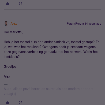
Alex
Forum|Forum|14 years ago
Hoi Mariette,
Heb je het toestel al in een ander simlock vrij toestel gestopt? Zo
ja, wat was het resultaat? Overigens heeft je simkaart volgens
onze gegevens verbinding gemaakt met het netwerk. Werkt het
inmiddels?
Groetjes,
Alex
A.u.b. alleen privé berichten sturen als een moderator er om
vraagt :)