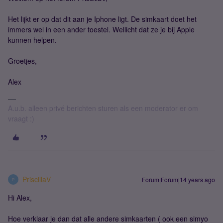
Het lijkt er op dat dit aan je Iphone ligt. De simkaart doet het
immers wel in een ander toestel. Wellicht dat ze je bij Apple
kunnen helpen.
Groetjes,
Alex
A.u.b. alleen privé berichten sturen als een moderator er om
vraagt :)
PriscillaV
Forum|Forum|14 years ago
P
Hi Alex,
Hoe verklaar je dan dat alle andere simkaarten ( ook een simyo