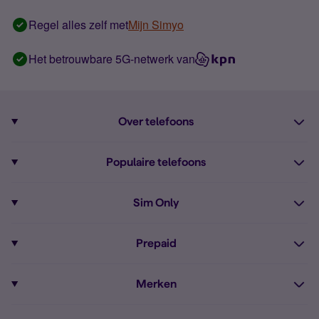
Regel alles zelf met
Mijn Simyo
Het betrouwbare 5G-netwerk van
Over telefoons
Abonnement met telefoon
Populaire telefoons
Informatie over telefoons
Pixel 10
Sim Only
Alle telefoons
Pixel 9a
Sim Only
Prepaid
iPhone 16
Sim Only internet
Prepaid
iPhone 16e
Merken
Onbeperkt bellen
Bestel Prepaid simkaart
iPhone 15
Apple
Zakelijk Sim Only abonnement