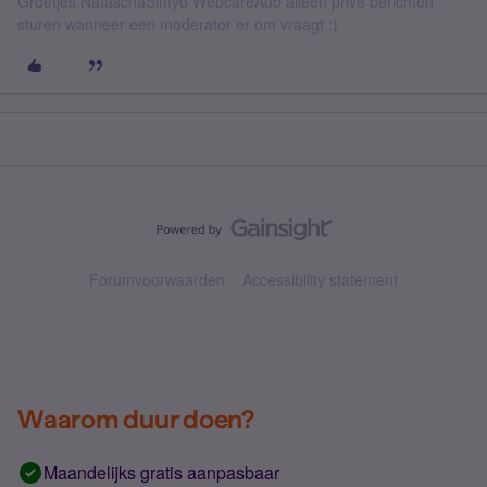
Groetjes,NataschaSimyo WebcareAub alleen privé berichten
sturen wanneer een moderator er om vraagt :)
Forumvoorwaarden
Accessibility statement
Waarom duur doen?
Maandelijks gratis aanpasbaar