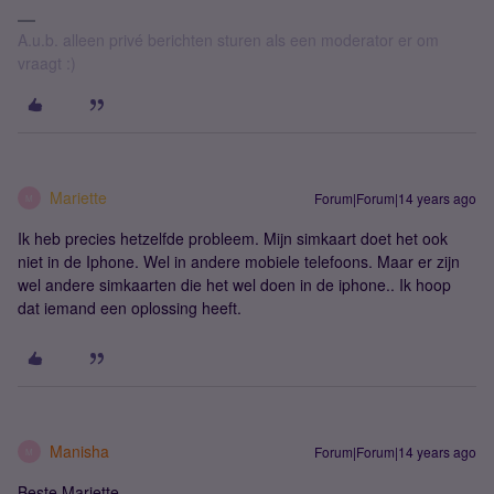
A.u.b. alleen privé berichten sturen als een moderator er om
vraagt :)
Mariette
Forum|Forum|14 years ago
M
Ik heb precies hetzelfde probleem. Mijn simkaart doet het ook
niet in de Iphone. Wel in andere mobiele telefoons. Maar er zijn
wel andere simkaarten die het wel doen in de iphone.. Ik hoop
dat iemand een oplossing heeft.
Manisha
Forum|Forum|14 years ago
M
Beste Mariette,