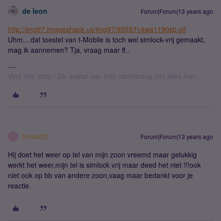
de leon
Forum|Forum|13 years ago
http://img97.imageshack.us/img97/8555/f14wa1190sb.gif
Uhm....dat toestel van t-Mobile is toch wel simlock-vrij gemaakt,
mag ik aannemen? Tja, vraag maar ff..
Veni Vidi Voco / De avatar van mijn rechteroog ziet alles hier.
truida22
Forum|Forum|13 years ago
T
Hij doet het weer op tel van mijn zoon vreemd maar gelukkig
werkt het weer,mijn tel is simlock vrij maar deed het niet !!!ook
niet ook op bb van andere zoon,vaag maar bedankt voor je
reactie.