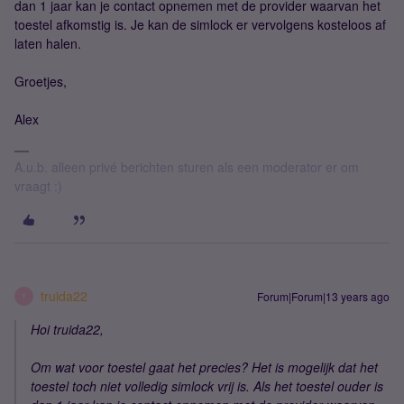
dan 1 jaar kan je contact opnemen met de provider waarvan het
toestel afkomstig is. Je kan de simlock er vervolgens kosteloos af
laten halen.
Groetjes,
Alex
A.u.b. alleen privé berichten sturen als een moderator er om
vraagt :)
truida22
Forum|Forum|13 years ago
T
Hoi truida22,
Om wat voor toestel gaat het precies? Het is mogelijk dat het
toestel toch niet volledig simlock vrij is. Als het toestel ouder is