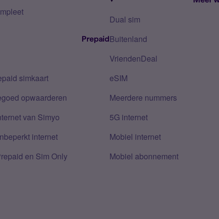
mpleet
Dual sim
Buitenland
Prepaid
VriendenDeal
epaid simkaart
eSIM
tegoed opwaarderen
Meerdere nummers
nternet van Simyo
5G internet
nbeperkt internet
Mobiel internet
Prepaid en Sim Only
Mobiel abonnement