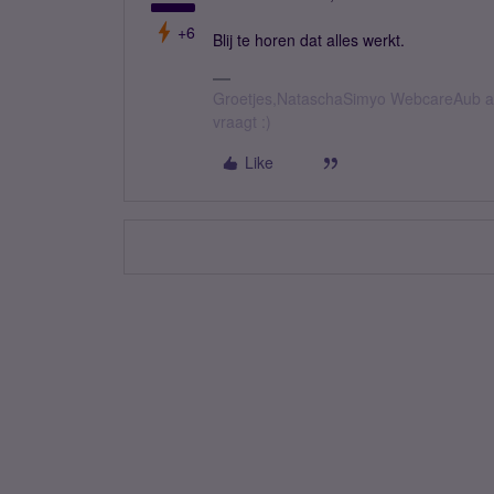
+6
Blij te horen dat alles werkt.
Groetjes,NataschaSimyo WebcareAub all
vraagt :)
Like