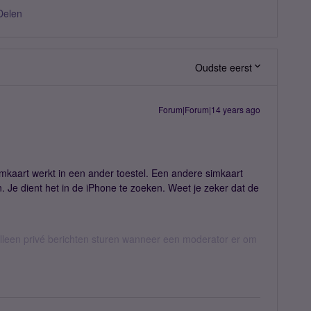
Delen
Oudste eerst
Forum|Forum|14 years ago
imkaart werkt in een ander toestel. Een andere simkaart
. Je dient het in de iPhone te zoeken. Weet je zeker dat de
een privé berichten sturen wanneer een moderator er om