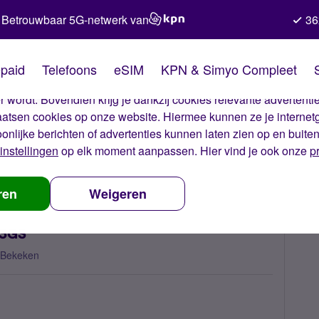
Betrouwbaar 5G-netwerk van
36
kies van Simyo
paid
Telefoons
eSIM
KPN & Simyo Compleet
okies op onze website. Met deze cookies zorgen wij ervoor dat j
 wordt. Bovendien krijg je dankzij cookies relevante advertentie
laatsen cookies op onze website. Hiermee kunnen ze je internet
oonlijke berichten of advertenties kunnen laten zien op en buite
instellingen
op elk moment aanpassen. Hier vind je ook onze
p
 simkaart in iPhone 3GS
ren
Weigeren
 3GS
 Bekeken