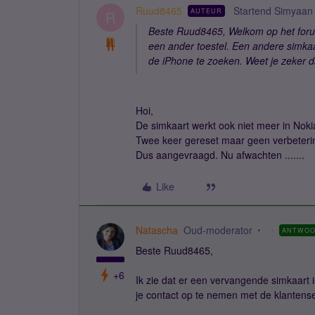
Ruud8465
Startend Simyaan
AUTEUR
R
Beste Ruud8465, Welkom op het forum
een ander toestel. Een andere simkaar
de iPhone te zoeken. Weet je zeker da
Hoi,
De simkaart werkt ook niet meer in Noki
Twee keer gereset maar geen verbeterin
Dus aangevraagd. Nu afwachten .......
Like
Natascha
Oud-moderator
ANTWO
Beste Ruud8465,
+6
Ik zie dat er een vervangende simkaart 
je contact op te nemen met de klantens