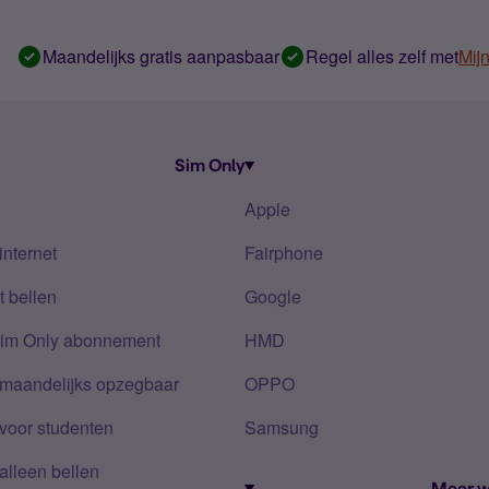
Maandelijks gratis aanpasbaar
Regel alles zelf met
Mij
Sim Only
Apple
internet
Fairphone
 bellen
Google
Sim Only abonnement
HMD
 maandelijks opzegbaar
OPPO
voor studenten
Samsung
alleen bellen
Meer w