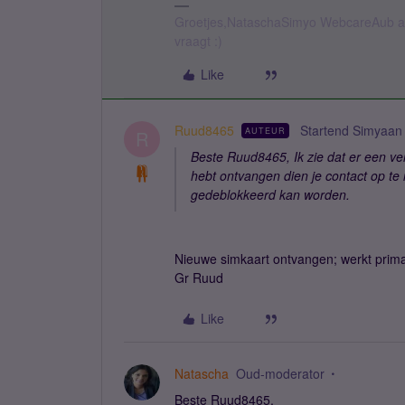
Groetjes,NataschaSimyo WebcareAub all
vraagt :)
Like
Ruud8465
Startend Simyaan
AUTEUR
R
Beste Ruud8465, Ik zie dat er een ve
hebt ontvangen dien je contact op te
gedeblokkeerd kan worden.
Nieuwe simkaart ontvangen; werkt prima
Gr Ruud
Like
Natascha
Oud-moderator
Beste Ruud8465,