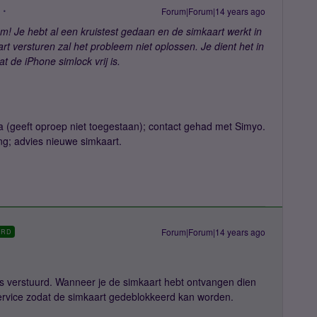
Forum|Forum|14 years ago
! Je hebt al een kruistest gedaan en de simkaart werkt in
t versturen zal het probleem niet oplossen. Je dient het in
t de iPhone simlock vrij is.
a (geeft oproep niet toegestaan); contact gehad met Simyo.
g; advies nieuwe simkaart.
Forum|Forum|14 years ago
ORD
is verstuurd. Wanneer je de simkaart hebt ontvangen dien
ervice zodat de simkaart gedeblokkeerd kan worden.