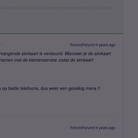
een privé berichten sturen wanneer een moderator er om
Forum|Forum|14 years ago
rvangende simkaart is verstuurd. Wanneer je de simkaart
 nemen met de klantenservice zodat de simkaart
 op beide telefoons, dus weer een gelukkig mens !!
Forum|Forum|14 years ago