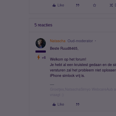
Like
5 reacties
Natascha
Oud-moderator
Beste Ruud8465,
+6
Welkom op het forum!
Je hebt al een kruistest gedaan en de s
versturen zal het probleem niet oplossen
iPhone simlock vrij is.
Groetjes,NataschaSimyo WebcareAub all
vraagt :)
Like