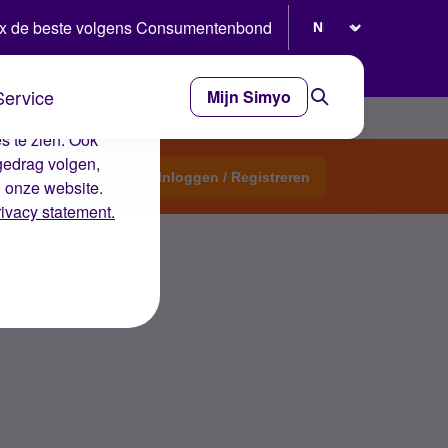
Selecteer taal
x de beste volgens Consumentenbond
Service
Mijn Simyo
e ervaring op de
s te zien. Ook
gedrag volgen,
Start een topic
Inloggen / Registreren
n onze website.
rivacy statement.