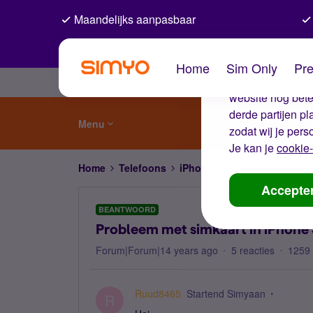
Maandelijks aanpasbaar
De coo
Home
Sim Only
Pre
Wij gebruiken co
website nog beter
derde partijen p
Menu
zodat wij je pers
Je kan je
cookie-
Home
Telefoons
iPhone / iOS
Probleem met
Accepte
BEANTWOORD
Probleem met simkaart in iPhone
Forum|Forum|14 years ago
5 reacties
1259
Ruud8465
Startend Simyaan
R