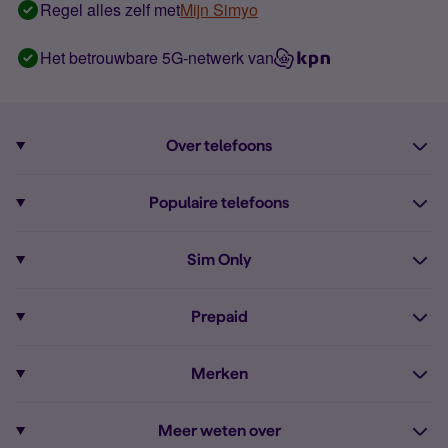
Regel alles zelf met
Mijn Simyo
Het betrouwbare 5G-netwerk van
Over telefoons
Abonnement met telefoon
Populaire telefoons
Informatie over telefoons
Pixel 10
Sim Only
Alle telefoons
Pixel 9a
Sim Only
Prepaid
iPhone 16
Sim Only internet
Prepaid
iPhone 16e
Merken
Onbeperkt bellen
Bestel Prepaid simkaart
iPhone 15
Apple
Zakelijk Sim Only abonnement
Meer weten over
Prepaid tegoed opwaarderen
iPhone 14 Refurbished