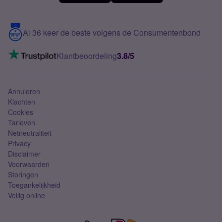
Meerdere nummers
Samsung S25 FE
Blog
5G internet
Contact
Al 36 keer de beste volgens de Consumentenbond
Mobiel internet
VoLTE 4G bellen
Klantbeoordeling
3.8/5
Mobiel abonnement
Simkaart
Annuleren
Klachten
Cookies
Tarieven
Netneutraliteit
Privacy
Disclaimer
Voorwaarden
Storingen
Toegankelijkheid
Veilig online