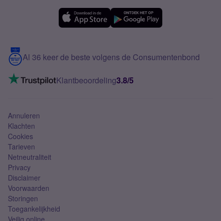
OPPO
Simyo Compleet
eSIM
Samsung A56
Over Simyo
Samsung
Meerdere nummers
Samsung S25 FE
Blog
5G internet
Contact
Al 36 keer de beste volgens de Consumentenbond
Mobiel internet
VoLTE 4G bellen
Klantbeoordeling
3.8/5
Mobiel abonnement
Simkaart
Annuleren
Klachten
Cookies
Tarieven
Netneutraliteit
Privacy
Disclaimer
Voorwaarden
Storingen
Toegankelijkheid
Veilig online