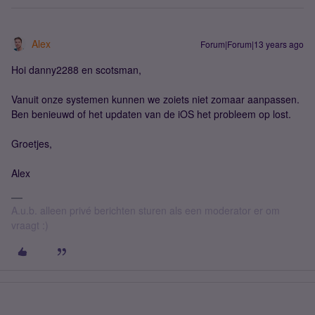
Alex
Forum|Forum|13 years ago
Hoi danny2288 en scotsman,
Vanuit onze systemen kunnen we zoiets niet zomaar aanpassen.
Ben benieuwd of het updaten van de iOS het probleem op lost.
Groetjes,
Alex
A.u.b. alleen privé berichten sturen als een moderator er om
vraagt :)