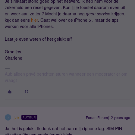
Je simkaart stond goed op het netwerk. Ik heb hem voor de
zekerheid een reset gegeven. Kun jij je toestel daarom even uit
en weer aan zetten? Mocht je daarna nog
geen service
krijgen,
kijk dan eens
hier
. Gaat wel over de iPhone 5 , maar de tips
werken voor alle iPhones.
Laat je even weten of het gelukt is?
Groetjes,
Charlene
Aub alleen privé berichten sturen wanneer een moderator er om
vraagt
jve
Forum|Forum|12 years ago
AUTEUR
J
Ja, het is gelukt. Ik denk dat het aan mijn iphone lag. SIM PIN
uitzetten (tip van apple forum) hielp.