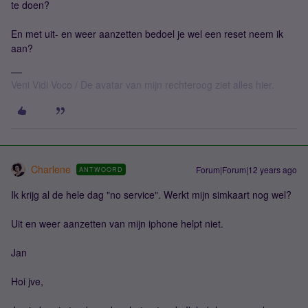
te doen?
En met uit- en weer aanzetten bedoel je wel een reset neem ik
aan?
Veni Vidi Voco / De avatar van mijn rechteroog ziet alles hier.
Charlene
Forum|Forum|12 years ago
ANTWOORD
Ik krijg al de hele dag "no service". Werkt mijn simkaart nog wel?
Uit en weer aanzetten van mijn iphone helpt niet.
Jan
Hoi jve,