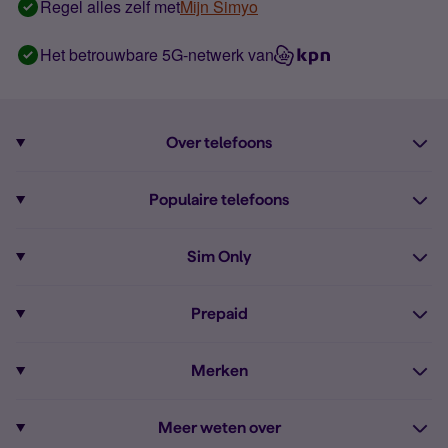
Regel alles zelf met
Mijn Simyo
Het betrouwbare 5G-netwerk van
Over telefoons
Abonnement met telefoon
Populaire telefoons
Informatie over telefoons
Pixel 10
Sim Only
Alle telefoons
Pixel 9a
Sim Only
Prepaid
iPhone 16
Sim Only internet
Prepaid
iPhone 16e
Merken
Onbeperkt bellen
Bestel Prepaid simkaart
iPhone 15
Apple
Zakelijk Sim Only abonnement
Meer weten over
Prepaid tegoed opwaarderen
iPhone 14 Refurbished