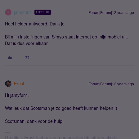
jamyfun1
Forum|Forum|12 years ago
AUTEUR
J
Heel helder antwoord. Dank je.
Bij mijn instellingen van Simyo staat internet op mijn mobiel uit.
Dat is dus voor elkaar.
Ernst
Forum|Forum|12 years ago
Hi jamyfun1,
Wat leuk dat Scotsman je zo goed heeft kunnen helpen :)
Scotsman, dank voor de hulp!
Groetjes, Ernst (aub alleen een privébericht sturen als de