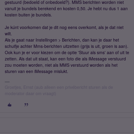
gestuurd (bedoeld of onbedoeld?). MMS berichten worden niet
vanuit je bundels berekend en kosten 0,50. Je hebt nu dus 1 aan
kosten buiten je bundels.
Je kúnt voorkomen dat je dit nog eens overkomt, als je dat niet
wilt.
Als je gaat naar Instellingen > Berichten, dan kan je daar het
schuifje achter Mms-berichten uitzetten (grijs is uit, groen is aan).
Ook kun je er voor kiezen om de optie 'Stuur als sms' aan of uit te
zetten. Als dat uit staat, kan een foto die als iMessage verstuurd
zou moeten worden, niet als MMS verstuurd worden als het
sturen van een iMessage mislukt.
Groetjes, Ernst (aub alleen een privébericht sturen als de
moderator daar om vraagt)