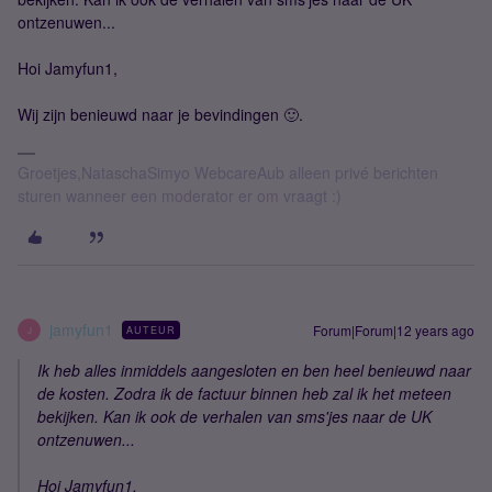
ontzenuwen...
Hoi Jamyfun1,
Wij zijn benieuwd naar je bevindingen 🙂.
Groetjes,NataschaSimyo WebcareAub alleen privé berichten
sturen wanneer een moderator er om vraagt :)
jamyfun1
Forum|Forum|12 years ago
AUTEUR
J
Ik heb alles inmiddels aangesloten en ben heel benieuwd naar
de kosten. Zodra ik de factuur binnen heb zal ik het meteen
bekijken. Kan ik ook de verhalen van sms'jes naar de UK
ontzenuwen...
Hoi Jamyfun1,