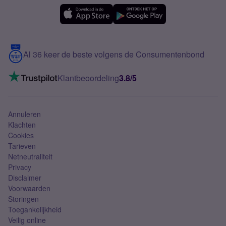
eSIM
Samsung A56
Over Simyo
Samsung
Meerdere nummers
Samsung S25 FE
Blog
5G internet
Contact
Al 36 keer de beste volgens de Consumentenbond
Mobiel internet
VoLTE 4G bellen
Klantbeoordeling
3.8/5
Mobiel abonnement
Simkaart
Annuleren
Klachten
Cookies
Tarieven
Netneutraliteit
Privacy
Disclaimer
Voorwaarden
Storingen
Toegankelijkheid
Veilig online