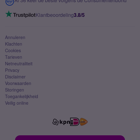
Al 36 keer de beste volgens de Consumentenbond
Mobiel internet
VoLTE 4G bellen
Klantbeoordeling
3.8/5
Mobiel abonnement
Simkaart
Annuleren
Klachten
Cookies
Tarieven
Netneutraliteit
Privacy
Disclaimer
Voorwaarden
Storingen
Toegankelijkheid
Veilig online