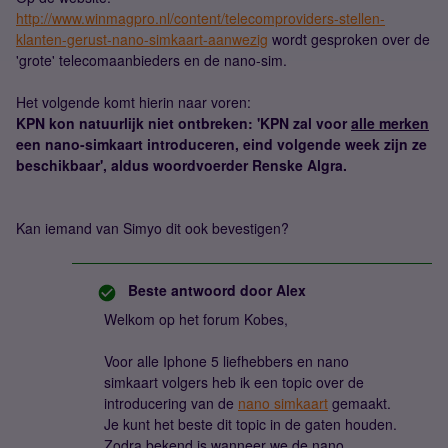
http://www.winmagpro.nl/content/telecomproviders-stellen-
klanten-gerust-nano-simkaart-aanwezig
wordt gesproken over de
'grote' telecomaanbieders en de nano-sim.
Het volgende komt hierin naar voren:
KPN kon natuurlijk niet ontbreken: 'KPN zal voor
alle merken
een nano-simkaart introduceren, eind volgende week zijn ze
beschikbaar', aldus woordvoerder Renske Algra.
Kan iemand van Simyo dit ook bevestigen?
Beste antwoord door
Alex
Welkom op het forum Kobes,
Voor alle Iphone 5 liefhebbers en nano
simkaart volgers heb ik een topic over de
introducering van de
nano simkaart
gemaakt.
Je kunt het beste dit topic in de gaten houden.
Zodra bekend is wanneer we de nano