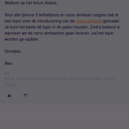
Welkom op het forum Kobes,
Voor alle Iphone 5 liefhebbers en nano simkaart volgers heb ik
een topic over de introducering van de
nano simkaart
gemaakt.
Je kunt het beste dit topic in de gaten houden. Zodra bekend is
wanneer we de nano simkaarten gaan leveren, zal het topic
worden ge-update.
Groetjes,
Alex
A.u.b. alleen privé berichten sturen als een moderator er om
vraagt :)