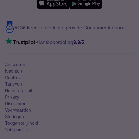
Samsung A56
Over Simyo
Samsung
Meerdere nummers
Samsung S25 FE
Blog
5G internet
Contact
Al 36 keer de beste volgens de Consumentenbond
Mobiel internet
VoLTE 4G bellen
Klantbeoordeling
3.8/5
Mobiel abonnement
Simkaart
Annuleren
Klachten
Cookies
Tarieven
Netneutraliteit
Privacy
Disclaimer
Voorwaarden
Storingen
Toegankelijkheid
Veilig online