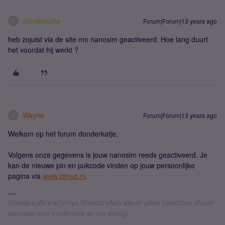
donderkatje
Forum|Forum|13 years ago
D
heb zojuist via de site mn nanosim geactiveerd. Hoe lang duurt
het voordat hij werkt ?
Wayne
Forum|Forum|13 years ago
W
Welkom op het forum donderkatje,
Volgens onze gegevens is jouw nanosim reeds geactiveerd. Je
kan de nieuwe pin en pukcode vinden op jouw persoonlijke
pagina via
www.simyo.nl
.
Groetjes,WayneSimyo WebcareAub alleen privé berichten sturen
wanneer een moderator er om vraagt.