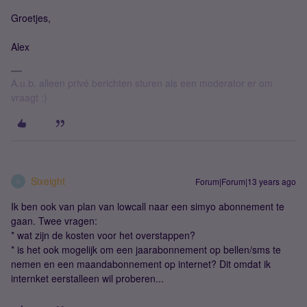
Groetjes,
Alex
A.u.b. alleen privé berichten sturen als een moderator er om
vraagt :)
Sixeight
Forum|Forum|13 years ago
S
Ik ben ook van plan van lowcall naar een simyo abonnement te
gaan. Twee vragen:
* wat zijn de kosten voor het overstappen?
* is het ook mogelijk om een jaarabonnement op bellen/sms te
nemen en een maandabonnement op internet? Dit omdat ik
internket eerstalleen wil proberen...