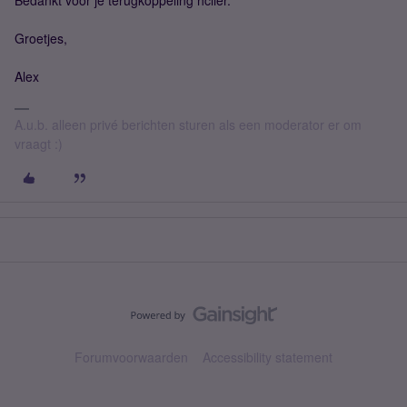
Bedankt voor je terugkoppeling hclier.
Groetjes,
Alex
A.u.b. alleen privé berichten sturen als een moderator er om
vraagt :)
Forumvoorwaarden
Accessibility statement