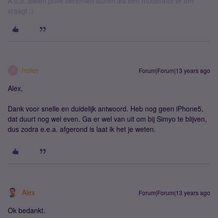
A.u.b. alleen privé berichten sturen als een moderator er om
vraagt :)
hclier
Forum|Forum|13 years ago
H
Alex,
Dank voor snelle en duidelijk antwoord. Heb nog geen iPhone5,
dat duurt nog wel even. Ga er wel van uit om bij Simyo te blijven,
dus zodra e.e.a. afgerond is laat ik het je weten.
Alex
Forum|Forum|13 years ago
Ok bedankt.