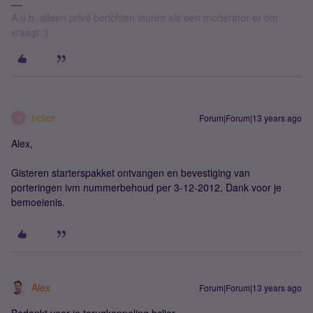
A.u.b. alleen privé berichten sturen als een moderator er om
vraagt :)
hclier
Forum|Forum|13 years ago
H
Alex,
Gisteren starterspakket ontvangen en bevestiging van
porteringen ivm nummerbehoud per 3-12-2012. Dank voor je
bemoeienis.
Alex
Forum|Forum|13 years ago