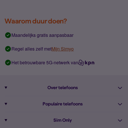
Waarom duur doen?
Maandelijks gratis aanpasbaar
Regel alles zelf met
Mijn Simyo
Het betrouwbare 5G-netwerk van
Over telefoons
Abonnement met telefoon
Populaire telefoons
Informatie over telefoons
Pixel 10
Sim Only
Alle telefoons
Pixel 9a