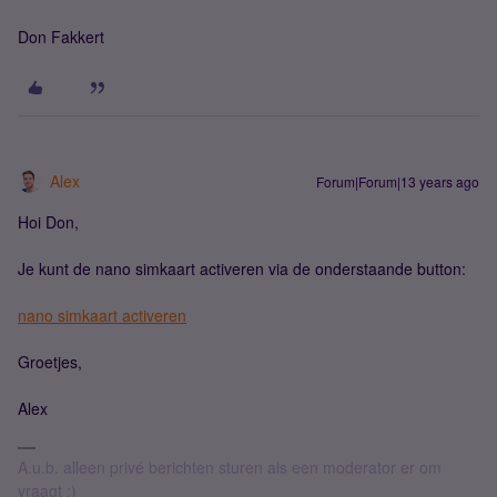
Don Fakkert
Alex
Forum|Forum|13 years ago
Hoi Don,
Je kunt de nano simkaart activeren via de onderstaande button:
nano simkaart activeren
Groetjes,
Alex
A.u.b. alleen privé berichten sturen als een moderator er om
vraagt :)