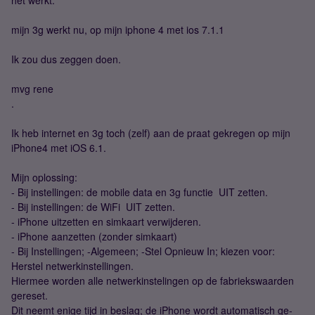
het werkt.
mijn 3g werkt nu, op mijn iphone 4 met ios 7.1.1
Ik zou dus zeggen doen.
mvg rene
.
Ik heb internet en 3g toch (zelf) aan de praat gekregen op mijn
iPhone4 met iOS 6.1.
Mijn oplossing:
- Bij instellingen: de mobile data en 3g functie UIT zetten.
- Bij instellingen: de WiFi UIT zetten.
- iPhone uitzetten en simkaart verwijderen.
- iPhone aanzetten (zonder simkaart)
- Bij Instellingen; -Algemeen; -Stel Opnieuw In; kiezen voor:
Herstel netwerkinstellingen.
Hiermee worden alle netwerkinstelingen op de fabriekswaarden
gereset.
Dit neemt enige tijd in beslag; de iPhone wordt automatisch ge-