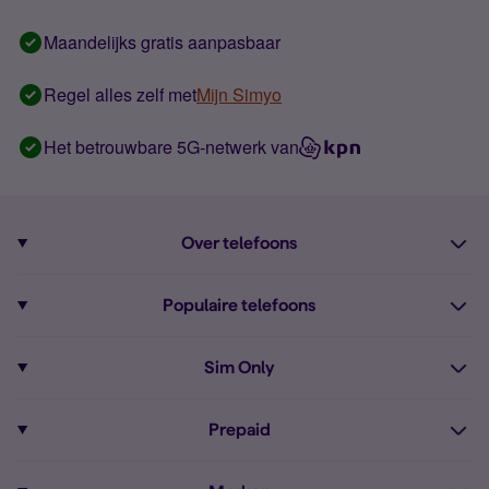
Maandelijks gratis aanpasbaar
Regel alles zelf met
Mijn Simyo
Het betrouwbare 5G-netwerk van
Over telefoons
Abonnement met telefoon
Populaire telefoons
Informatie over telefoons
Pixel 10
Sim Only
Alle telefoons
Pixel 9a
Sim Only
Prepaid
iPhone 16
Sim Only internet
Prepaid
iPhone 16e