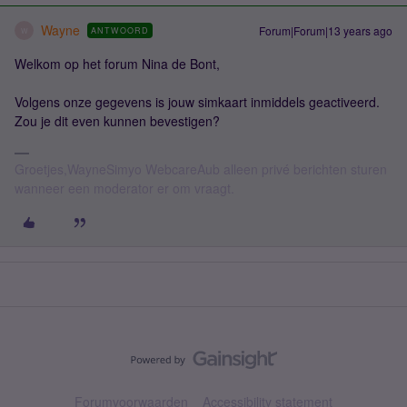
Wayne
Forum|Forum|13 years ago
ANTWOORD
W
Welkom op het forum Nina de Bont,
Volgens onze gegevens is jouw simkaart inmiddels geactiveerd.
Zou je dit even kunnen bevestigen?
Groetjes,WayneSimyo WebcareAub alleen privé berichten sturen
wanneer een moderator er om vraagt.
Forumvoorwaarden
Accessibility statement