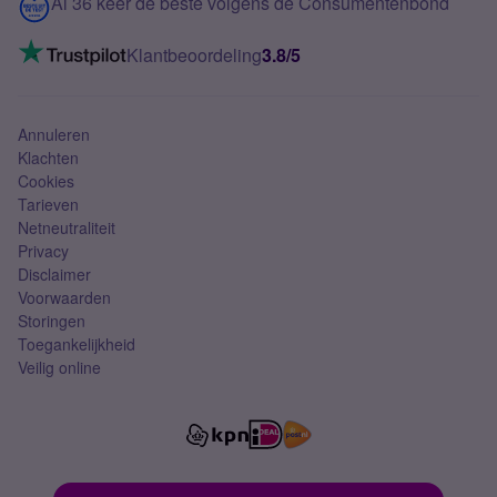
Contact
Al 36 keer de beste volgens de Consumentenbond
Mobiel internet
VoLTE 4G bellen
Klantbeoordeling
3.8/5
Mobiel abonnement
Simkaart
Annuleren
Klachten
Cookies
Tarieven
Netneutraliteit
Privacy
Disclaimer
Voorwaarden
Storingen
Toegankelijkheid
Veilig online