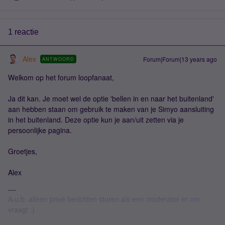
1 reactie
Alex
Forum|Forum|13 years ago
ANTWOORD
Welkom op het forum loopfanaat,
Ja dit kan. Je moet wel de optie 'bellen in en naar het buitenland'
aan hebben staan om gebruik te maken van je Simyo aansluiting
in het buitenland. Deze optie kun je aan/uit zetten via je
persoonlijke pagina.
Groetjes,
Alex
A.u.b. alleen privé berichten sturen als een moderator er om
vraagt :)