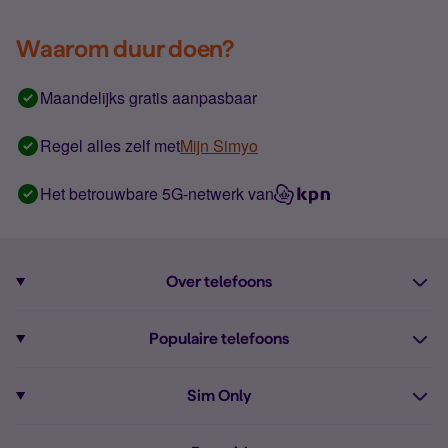
Waarom duur doen?
Maandelijks gratis aanpasbaar
Regel alles zelf met
Mijn Simyo
Het betrouwbare 5G-netwerk van
Over telefoons
Abonnement met telefoon
Populaire telefoons
Informatie over telefoons
Pixel 10
Sim Only
Alle telefoons
Pixel 9a
Sim Only