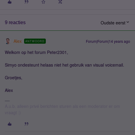
Oudste eerst
9 reacties
Alex
Forum|Forum|14 years ago
ANTWOORD
Welkom op het forum Peter2301,
Simyo ondesteunt helaas niet het gebruik van visual voicemail.
Groetjes,
Alex
A.u.b. alleen privé berichten sturen als een moderator er om
vraagt :)