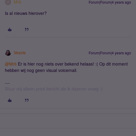
Mr6
Forum|Forum|4 years ago
M
Is al nieuws hierover?
Veerle
Forum|Forum|4 years ago
@Mr6
Er is hier nog niets over bekend helaas! :( Op dit moment
hebben wij nog geen visual voicemail.
Stuur mij alleen privé bericht als ik daarom vraag :)