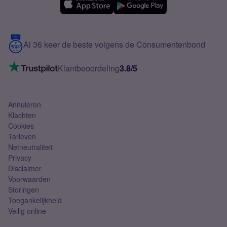
Samsung A56
Over Simyo
Samsung
Meerdere nummers
Samsung S25 FE
Blog
5G internet
Contact
Al 36 keer de beste volgens de Consumentenbond
Mobiel internet
VoLTE 4G bellen
Klantbeoordeling
3.8/5
Mobiel abonnement
Simkaart
Annuleren
Klachten
Cookies
Tarieven
Netneutraliteit
Privacy
Disclaimer
Voorwaarden
Storingen
Toegankelijkheid
Veilig online