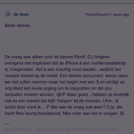
de leon
Forum|Forum|11 years ago
Beste dames,
De vraag was alleen voor de dames RicoK.:D;) hetgeen
overigens niet impliceert dat de iPhone 6 een meidentoestelletje
is. Integendeel...het is een machtig mooi toestel....wellicht het
mooiste toestel op de markt. Een directe concurrent, wiens naam
we niet zullen noemen maar het begint met een S en eindigt op
ung deed een leuke poging om te copycatten en dat zou
verboden moeten worden. :@:P. Maar goed....hebben ze eindelijk
ook es een toestel dat blijft 'hangen' bij de mensen. Uhm...ik
schiet door merk ik....:P Wat was de vraag ook weer? O ja, die
heeft Rico keurig beantwoord. Niks meer aan toe te voegen. 🆒
Veni Vidi Voco / De avatar van mijn rechteroog ziet alles hier.