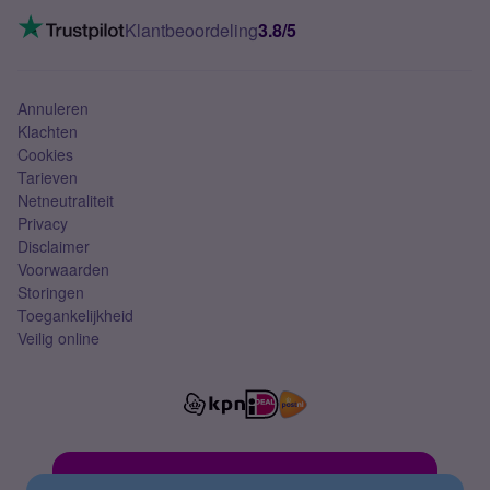
Mobiel internet
VoLTE 4G bellen
Klantbeoordeling
3.8/5
Mobiel abonnement
Simkaart
Annuleren
Klachten
Cookies
Tarieven
Netneutraliteit
Privacy
Disclaimer
Voorwaarden
Storingen
Toegankelijkheid
Veilig online