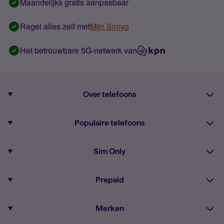
Maandelijks gratis aanpasbaar
Regel alles zelf met
Mijn Simyo
Het betrouwbare 5G-netwerk van
Over telefoons
Abonnement met telefoon
Populaire telefoons
Informatie over telefoons
Pixel 10
Sim Only
Alle telefoons
Pixel 9a
Sim Only
Prepaid
iPhone 16
Sim Only internet
Prepaid
iPhone 16e
Merken
Onbeperkt bellen
Bestel Prepaid simkaart
iPhone 15