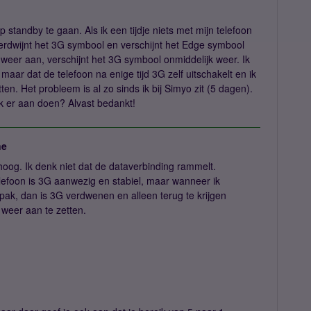
p standby te gaan. Als ik een tijdje niets met mijn telefoon
erdwijnt het 3G symbool en verschijnt het Edge symbool
 weer aan, verschijnt het 3G symbool onmiddelijk weer. Ik
maar dat de telefoon na enige tijd 3G zelf uitschakelt en ik
n. Het probleem is al zo sinds ik bij Simyo zit (5 dagen).
k er aan doen? Alvast bedankt!
ne
 hoog. Ik denk niet dat de dataverbinding rammelt.
lefoon is 3G aanwezig en stabiel, maar wanneer ik
ak, dan is 3G verdwenen en alleen terug te krijgen
n weer aan te zetten.