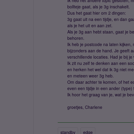
Ik heb het andere topic gesloten, m
bollteje gaat, als je 3g inschakelt.
Dus het gaat hier om 2 dingen:
3g gaat uit na een tijdje, en dan g
als je het uit en aan zet.
Als je 3g aan hebt staan, gaat je b
behoren.
Ik heb je postcode na laten kijken, 
bijzonders aan de hand. Je geeft aa
verschillende locaties. Had je bij je
Ik zit nu zelf te denken aan een so
en herken het wel dat ik 3g niet me
en meteen weer 3g heb.
Om daar achter te komen, of het echt 
even een tijdje in een ander (type) 
Ik hoor het graag van je, wat je bev
groetjes, Charlene
standby
edge