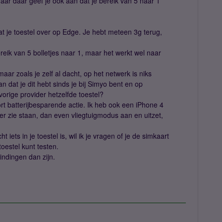
aar daar geef je ook aan dat je bereik van 5 naar 1
aat je toestel over op Edge. Je hebt meteen 3g terug,
ereik van 5 bolletjes naar 1, maar het werkt wel naar
maar zoals je zelf al dacht, op het netwerk is niks
n dat je dit hebt sinds je bij Simyo bent en op
 vorige provider hetzelfde toestel?
ort batterijbesparende actie. Ik heb ook een iPhone 4
er zie staan, dan even vliegtuigmodus aan en uitzet,
iets in je toestel is, wil ik je vragen of je de simkaart
toestel kunt testen.
indingen dan zijn.