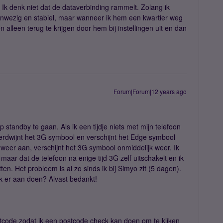
. Ik denk niet dat de dataverbinding rammelt. Zolang ik
anwezig en stabiel, maar wanneer ik hem een kwartier weg
alleen terug te krijgen door hem bij instellingen uit en dan
Forum|Forum|12 years ago
p standby te gaan. Als ik een tijdje niets met mijn telefoon
erdwijnt het 3G symbool en verschijnt het Edge symbool
 weer aan, verschijnt het 3G symbool onmiddelijk weer. Ik
maar dat de telefoon na enige tijd 3G zelf uitschakelt en ik
n. Het probleem is al zo sinds ik bij Simyo zit (5 dagen).
k er aan doen? Alvast bedankt!
stcode zodat ik een postcode check kan doen om te kijken