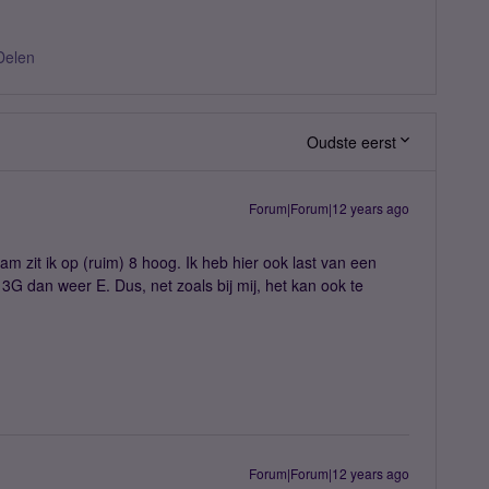
Delen
Oudste eerst
Forum|Forum|12 years ago
m zit ik op (ruim) 8 hoog. Ik heb hier ook last van een
G dan weer E. Dus, net zoals bij mij, het kan ook te
Forum|Forum|12 years ago