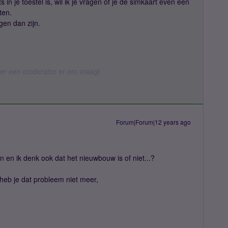
 in je toestel is, wil ik je vragen of je de simkaart even een
ten.
gen dan zijn.
eer een moderator er om vraagt
Forum|Forum|12 years ago
 in en ik denk ook dat het nieuwbouw is of niet...?
n heb je dat probleem niet meer,