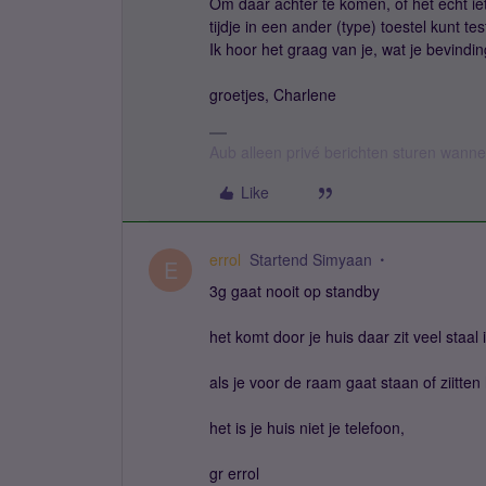
Om daar achter te komen, of het echt iets
tijdje in een ander (type) toestel kunt tes
Ik hoor het graag van je, wat je bevindin
groetjes, Charlene
Aub alleen privé berichten sturen wann
Like
errol
Startend Simyaan
E
3g gaat nooit op standby
het komt door je huis daar zit veel staal
als je voor de raam gaat staan of ziitte
het is je huis niet je telefoon,
gr errol