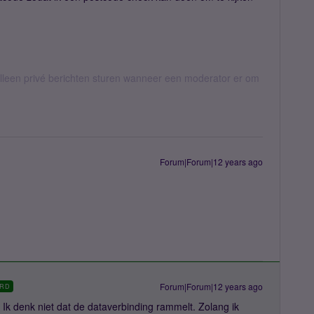
een privé berichten sturen wanneer een moderator er om
Forum|Forum|12 years ago
Forum|Forum|12 years ago
RD
. Ik denk niet dat de dataverbinding rammelt. Zolang ik