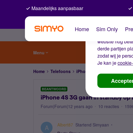
Maandelijks aanpasbaar
De coo
Home
Sim Only
Pre
Wij gebruiken co
website nog beter
derde partijen p
Menu
zodat wij je pers
Je kan je
cookie-
Home
Telefoons
iPhone / iOS
iPhone 4S 3G
Accepte
BEANTWOORD
iPhone 4S 3G gaan in standby op
Forum|Forum|12 years ago
10 reacties
159
Albert87
Startend Simyaan
A