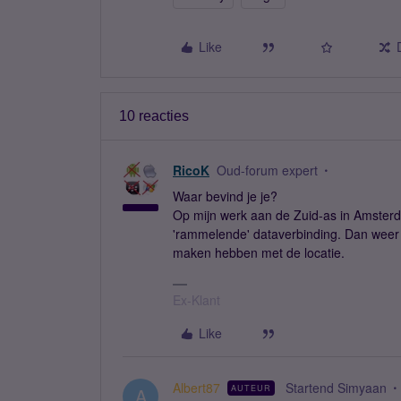
Like
10 reacties
RicoK
Oud-forum expert
Waar bevind je je?
Op mijn werk aan de Zuid-as in Amsterda
'rammelende' dataverbinding. Dan weer 3
maken hebben met de locatie.
Ex-Klant
Like
Albert87
Startend Simyaan
AUTEUR
A