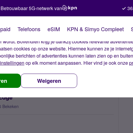
Betrouwbaar 5G-netwerk van
36
kies van Simyo
paid
Telefoons
eSIM
KPN & Simyo Compleet
okies op onze website. Met deze cookies zorgen wij ervoor dat j
 wordt. Bovendien krijg je dankzij cookies relevante advertentie
laatsen cookies op onze website. Hiermee kunnen ze je internet
oonlijke berichten of advertenties kunnen laten zien op en buite
instellingen
op elk moment aanpassen. Hier vind je ook onze
p
 gaan in standby op Edge
ren
Weigeren
 Edge
6 Bekeken