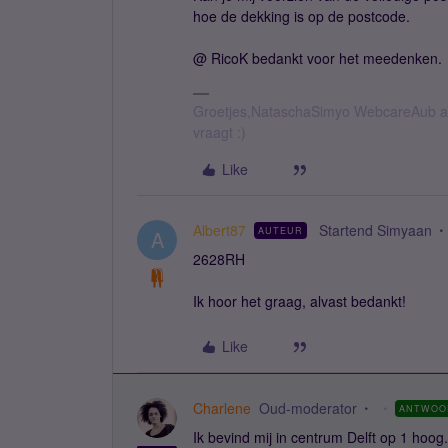
hoe de dekking is op de postcode.
@ RicoK bedankt voor het meedenken.
Groetjes,NataschaSimyo WebcareAub all
vraagt :)
Like
Albert87
Startend Simyaan
AUTEUR
A
2628RH
Ik hoor het graag, alvast bedankt!
Like
Charlene
Oud-moderator
ANTWOO
Ik bevind mij in centrum Delft op 1 hoog