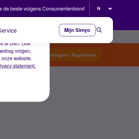
Selecteer taal
x de beste volgens Consumentenbond
Service
Mijn Simyo
e ervaring op de
s te zien. Ook
gedrag volgen,
Start een topic
Inloggen / Registreren
n onze website.
rivacy statement.