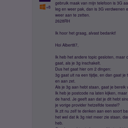
gebruik maak van mijn telefoon is 3G a
+8
leg en weer pak, dan is 3G verdwenen en 
weer aan te zetten.
2628RH
Ik hoor het graag, alvast bedankt!
Hoi Albert87,
Ik heb het andere topic gesloten, maar d
gaat, als je 3g inschakelt.
Dus het gaat hier om 2 dingen:
3g gaat uit na een tijdje, en dan gaat je
en aan zet.
Als je 3g aan hebt staan, gaat je bereik
Ik heb je postcode na laten kijken, maar 
de hand. Je geeft aan dat je dit hebt sin
je vorige provider hetzelfde toestel?
Ik zit nu zelf te denken aan een soort b
het wel dat ik 3g niet meer zie staan, 
heb.