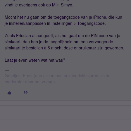
vindt je overigens ook op Mijn Simyo.
Mocht het nu gaan om de toegangscode van je iPhone, díe kun
je instellen/aanpassen in Instellingen > Toegangscode.
Zoals Friesian al aangeeft; als het gaat om de PIN code van je
simkaart, dan heb je de mogelijkheid om een vervangende
simkaart te bestellen à 5 mocht deze onbruikbaar zijn geworden.
Laat je even weten wat het was?
Groetjes, Ernst (aub alleen een privébericht sturen als de
moderator daar om vraagt)