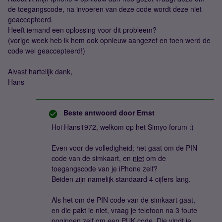
de toegangscode, na invoeren van deze code wordt deze niet
geaccepteerd.
Heeft iemand een oplossing voor dit probleem?
(vorige week heb ik hem ook opnieuw aangezet en toen werd de
code wel geaccepteerd!)
Alvast hartelijk dank,
Hans
Beste antwoord door
Ernst
Hoi Hans1972, welkom op het Simyo forum :)
Even voor de volledigheid; het gaat om de PIN
code van de simkaart, en
niet
om de
toegangscode van je iPhone zelf?
Beiden zijn namelijk standaard 4 cijfers lang.
Als het om de PIN code van de simkaart gaat,
en die pakt ie niet, vraag je telefoon na 3 foute
pogingen zelf om een PUK code. Die vindt je