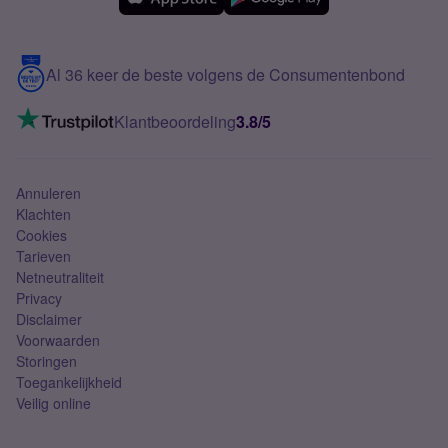
Meerdere nummers
Samsung S25 FE
Blog
5G internet
Contact
Al 36 keer de beste volgens de Consumentenbond
Mobiel internet
VoLTE 4G bellen
Klantbeoordeling
3.8/5
Mobiel abonnement
Simkaart
Annuleren
Klachten
Cookies
Tarieven
Netneutraliteit
Privacy
Disclaimer
Voorwaarden
Storingen
Toegankelijkheid
Veilig online