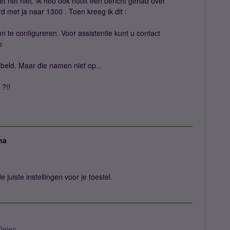
et het niet. Ik heb ook nooit een bericht gehad over
d met ja naar 1300 . Toen kreeg ik dit :
on te configureren. Voor assistentie kunt u contact
o
beld. Maar die namen niet op...
 ?!!
ha
 juiste instellingen voor je toestel.
Delen