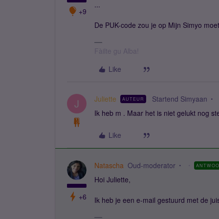
...
+9
De PUK-code zou je op Mijn Simyo moet
Fàilte gu Alba!
Like
Juliette
Startend Simyaan
AUTEUR
J
Ik heb m . Maar het is niet gelukt nog s
Like
Natascha
Oud-moderator
ANTWO
Hoi Juliette,
+6
Ik heb je een e-mail gestuurd met de juist