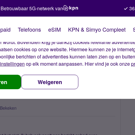
Betrouwbaar 5G-netwerk van
36
kies van Simyo
paid
Telefoons
eSIM
KPN & Simyo Compleet
okies op onze website. Met deze cookies zorgen wij ervoor dat j
 wordt. Bovendien krijg je dankzij cookies relevante advertentie
laatsen cookies op onze website. Hiermee kunnen ze je internet
oonlijke berichten of advertenties kunnen laten zien op en buite
instellingen
op elk moment aanpassen. Hier vind je ook onze
p
ren
Weigeren
 Bekeken