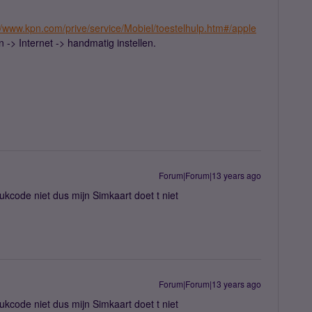
//www.kpn.com/prive/service/Mobiel/toestelhulp.htm#/apple
n -> Internet -> handmatig instellen.
Forum|Forum|13 years ago
kcode niet dus mijn Simkaart doet t niet
Forum|Forum|13 years ago
kcode niet dus mijn Simkaart doet t niet