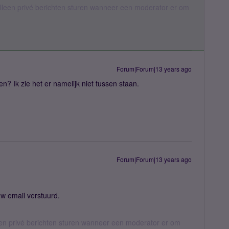
een privé berichten sturen wanneer een moderator er om
Forum|Forum|13 years ago
n? Ik zie het er namelijk niet tussen staan.
Forum|Forum|13 years ago
uw email verstuurd.
n privé berichten sturen wanneer een moderator er om