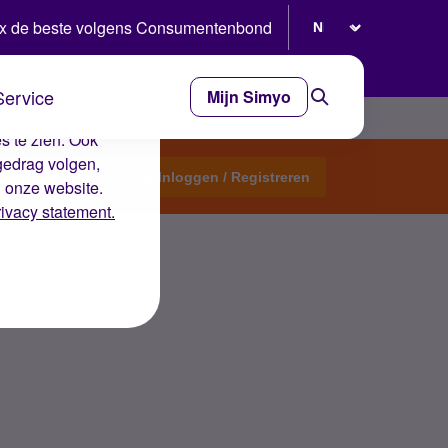
Selecteer taal
x de beste volgens Consumentenbond
Service
Mijn Simyo
e ervaring op de
s te zien. Ook
gedrag volgen,
Start een topic
Inloggen / Registreren
n onze website.
rivacy statement.