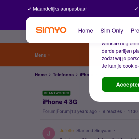
Maandelijks aanpasbaar
De coo
Home
Sim Only
Pre
Wij gebruiken co
website nog beter
derde partijen p
Menu
zodat wij je pers
Je kan je
cookie-
Home
Telefoons
iPhone / iOS
iPhone 4 3G
Accepte
BEANTWOORD
iPhone 4 3G
Forum|Forum|13 years ago
9 reacties
1130
Juliette
Startend Simyaan
J