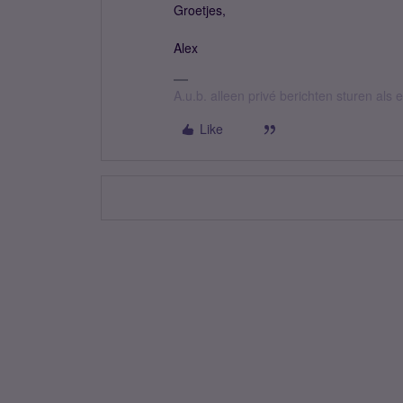
Groetjes,
Alex
A.u.b. alleen privé berichten sturen als
Like