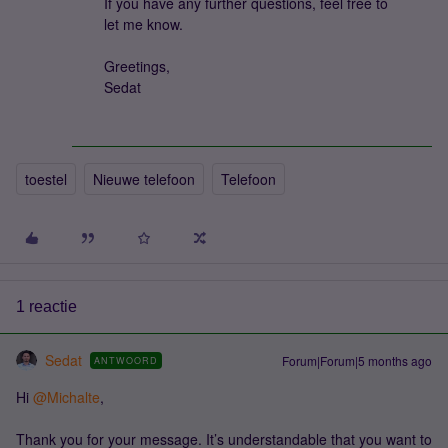
If you have any further questions, feel free to
let me know.
Greetings,
Sedat
toestel
Nieuwe telefoon
Telefoon
1 reactie
Sedat
Forum|Forum|5 months ago
ANTWOORD
Hi ​
@Michalte
,
Thank you for your message. It’s understandable that you want to