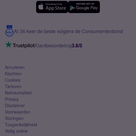
eSIM
Samsung A56
Over Simyo
Samsung
Meerdere nummers
Samsung S25 FE
Blog
5G internet
Contact
Al 36 keer de beste volgens de Consumentenbond
Mobiel internet
VoLTE 4G bellen
Klantbeoordeling
3.8/5
Mobiel abonnement
Simkaart
Annuleren
Klachten
Cookies
Tarieven
Netneutraliteit
Privacy
Disclaimer
Voorwaarden
Storingen
Toegankelijkheid
Veilig online