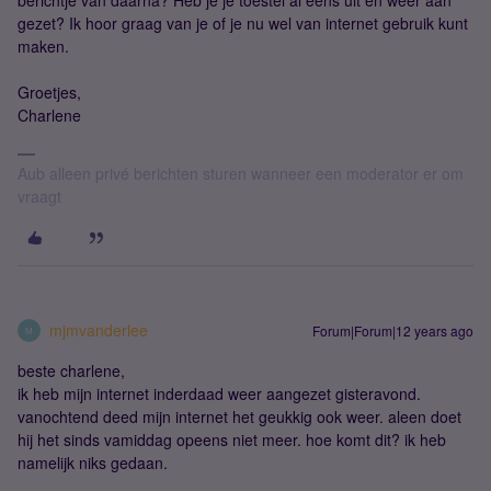
berichtje van daarna? Heb je je toestel al eens uit en weer aan
gezet? Ik hoor graag van je of je nu wel van internet gebruik kunt
maken.
Groetjes,
Charlene
Aub alleen privé berichten sturen wanneer een moderator er om
vraagt
mjmvanderlee
Forum|Forum|12 years ago
M
beste charlene,
ik heb mijn internet inderdaad weer aangezet gisteravond.
vanochtend deed mijn internet het geukkig ook weer. aleen doet
hij het sinds vamiddag opeens niet meer. hoe komt dit? ik heb
namelijk niks gedaan.