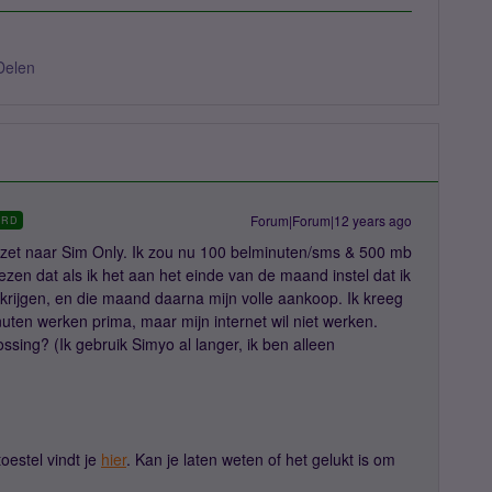
Delen
Forum|Forum|12 years ago
ORD
zet naar Sim Only. Ik zou nu 100 belminuten/sms & 500 mb
zen dat als ik het aan het einde van de maand instel dat ik
krijgen, en die maand daarna mijn volle aankoop. Ik kreeg
ten werken prima, maar mijn internet wil niet werken.
ossing? (Ik gebruik Simyo al langer, ik ben alleen
toestel vindt je
hier
. Kan je laten weten of het gelukt is om