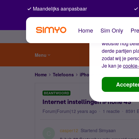
Maandelijks aanpasbaar
De coo
Home
Sim Only
Pre
Wij gebruiken co
website nog beter
derde partijen p
Menu
zodat wij je pers
Je kan je
cookie-
Home
Telefoons
iPhone / iOS
Internet inste
Accepte
BEANTWOORD
Internet instellingen iPhone 4S
Forum|Forum|12 years ago
1 reactie
8591 
casper12
Startend Simyaan
C