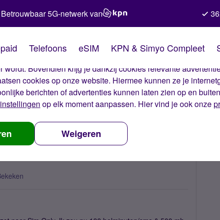
Betrouwbaar 5G-netwerk van
36
kies van Simyo
paid
Telefoons
eSIM
KPN & Simyo Compleet
okies op onze website. Met deze cookies zorgen wij ervoor dat j
 wordt. Bovendien krijg je dankzij cookies relevante advertentie
laatsen cookies op onze website. Hiermee kunnen ze je internet
oonlijke berichten of advertenties kunnen laten zien op en buite
instellingen
op elk moment aanpassen. Hier vind je ook onze
p
llingen iPhone 4S
ren
Weigeren
Bekeken