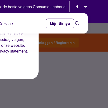
Selecteer taal
x de beste volgens Consumentenbond
Service
Mijn Simyo
e ervaring op de
s te zien. Ook
gedrag volgen,
Start een topic
Inloggen / Registreren
n onze website.
rivacy statement.