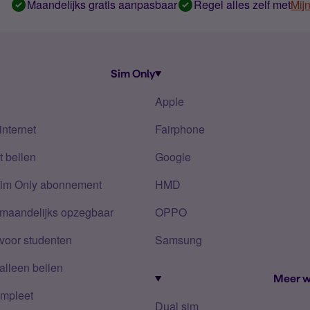
Maandelijks gratis aanpasbaar
Regel alles zelf met
Mij
Sim Only
Apple
internet
Fairphone
 bellen
Google
Sim Only abonnement
HMD
 maandelijks opzegbaar
OPPO
voor studenten
Samsung
alleen bellen
Meer w
mpleet
Dual sim