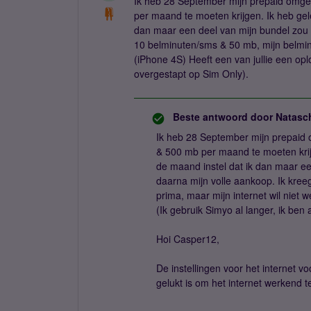
Ik heb 28 September mijn prepaid omge
per maand te moeten krijgen. Ik heb gele
dan maar een deel van mijn bundel zou 
10 belminuten/sms & 50 mb, mijn belminu
(iPhone 4S) Heeft een van jullie een opl
overgestapt op Sim Only).
Beste antwoord door
Natasc
Ik heb 28 September mijn prepaid 
& 500 mb per maand te moeten krijg
de maand instel dat ik dan maar ee
daarna mijn volle aankoop. Ik kre
prima, maar mijn internet wil niet 
(Ik gebruik Simyo al langer, ik ben
Hoi Casper12,
De instellingen voor het internet voo
gelukt is om het internet werkend t