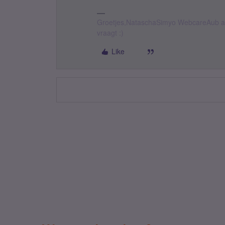
Groetjes,NataschaSimyo WebcareAub all
vraagt :)
Like