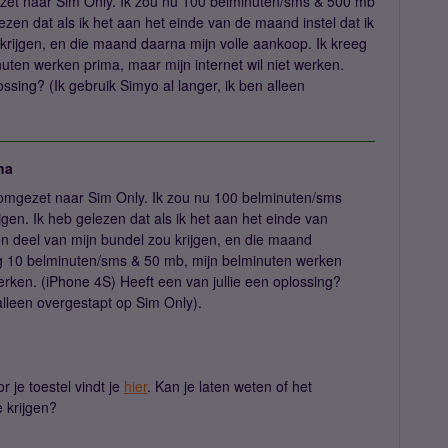
zet naar Sim Only. Ik zou nu 100 belminuten/sms & 500 mb
zen dat als ik het aan het einde van de maand instel dat ik
krijgen, en die maand daarna mijn volle aankoop. Ik kreeg
ten werken prima, maar mijn internet wil niet werken.
ossing? (Ik gebruik Simyo al langer, ik ben alleen
ha
omgezet naar Sim Only. Ik zou nu 100 belminuten/sms
en. Ik heb gelezen dat als ik het aan het einde van
n deel van mijn bundel zou krijgen, en die maand
eg 10 belminuten/sms & 50 mb, mijn belminuten werken
werken. (iPhone 4S) Heeft een van jullie een oplossing?
 alleen overgestapt op Sim Only).
r je toestel vindt je
hier
. Kan je laten weten of het
e krijgen?