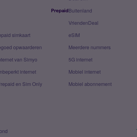
Buitenland
Prepaid
VriendenDeal
epaid simkaart
eSIM
tegoed opwaarderen
Meerdere nummers
nternet van Simyo
5G internet
nbeperkt internet
Mobiel internet
Prepaid en Sim Only
Mobiel abonnement
bond