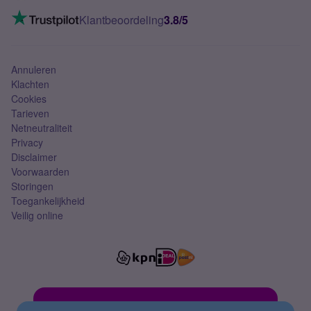
Mobiel internet
VoLTE 4G bellen
Klantbeoordeling
3.8/5
Mobiel abonnement
Simkaart
Annuleren
Klachten
Cookies
Tarieven
Netneutraliteit
Privacy
Disclaimer
Voorwaarden
Storingen
Toegankelijkheid
Veilig online