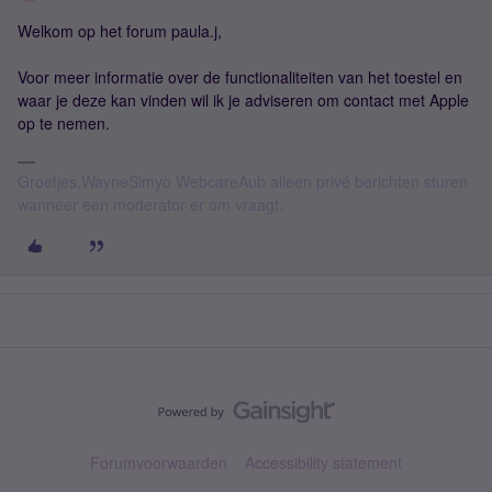
Welkom op het forum paula.j,
Voor meer informatie over de functionaliteiten van het toestel en
waar je deze kan vinden wil ik je adviseren om contact met Apple
op te nemen.
Groetjes,WayneSimyo WebcareAub alleen privé berichten sturen
wanneer een moderator er om vraagt.
Forumvoorwaarden
Accessibility statement