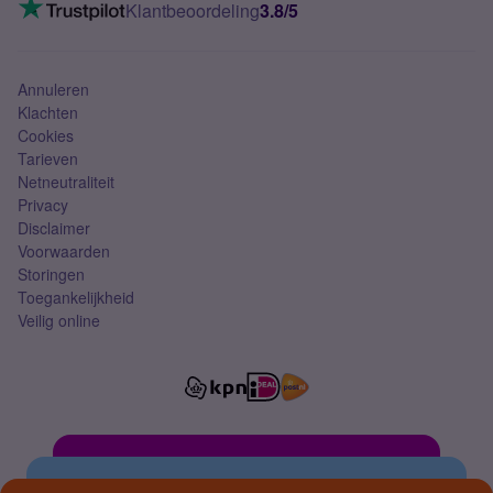
VoLTE 4G bellen
Klantbeoordeling
3.8/5
Mobiel abonnement
Simkaart
Annuleren
Klachten
Cookies
Tarieven
Netneutraliteit
Privacy
Disclaimer
Voorwaarden
Storingen
Toegankelijkheid
Veilig online