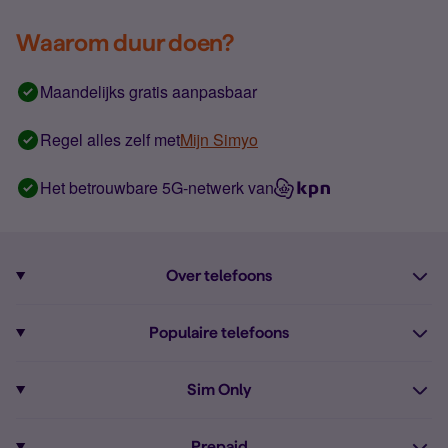
Waarom duur doen?
Maandelijks gratis aanpasbaar
Regel alles zelf met
Mijn Simyo
Het betrouwbare 5G-netwerk van
Over telefoons
Abonnement met telefoon
Populaire telefoons
Informatie over telefoons
Pixel 10
Sim Only
Alle telefoons
Pixel 9a
Sim Only
Prepaid