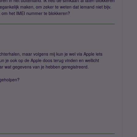
loren in het buitenland. Ik heb de simkaart al laten blokkeren
oegankelijk maken, om zeker te weten dat iemand niet bijv.
ijk om het IMEI nummer te blokkeren?
achterhalen, maar volgens mij kun je wel via Apple iets
n je ook op de Apple doos terug vinden en wellicht
daar wat gegevens van je hebben geregistreerd.
 geholpen?