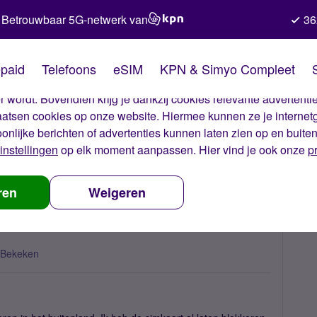
Betrouwbaar 5G-netwerk van
36
kies van Simyo
paid
Telefoons
eSIM
KPN & Simyo Compleet
okies op onze website. Met deze cookies zorgen wij ervoor dat j
 wordt. Bovendien krijg je dankzij cookies relevante advertentie
laatsen cookies op onze website. Hiermee kunnen ze je internet
oonlijke berichten of advertenties kunnen laten zien op en buite
instellingen
op elk moment aanpassen. Hier vind je ook onze
p
n mogelijk?
ren
Weigeren
 Bekeken