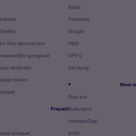
Apple
internet
Fairphone
 bellen
Google
Sim Only abonnement
HMD
 maandelijks opzegbaar
OPPO
voor studenten
Samsung
alleen bellen
Meer w
mpleet
Dual sim
Buitenland
Prepaid
VriendenDeal
epaid simkaart
eSIM