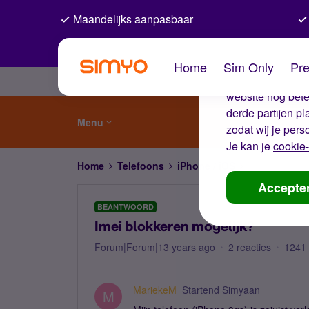
Maandelijks aanpasbaar
De coo
Home
Sim Only
Pre
Wij gebruiken co
website nog beter
derde partijen p
Menu
zodat wij je pers
Je kan je
cookie-
Home
Telefoons
iPhone / iOS
Imei blokkere
Accepte
BEANTWOORD
Imei blokkeren mogelijk?
Forum|Forum|13 years ago
2 reacties
1241
MariekeM
Startend Simyaan
M