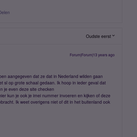
Delen
Oudste eerst
Forum|Forum|13 years ago
ebben aangegeven dat ze dat in Nederland wilden gaan
t sl op grote schaal gedaan. Ik hoop in ieder geval dat
un je even deze site checken
hier kun je ook je imei nummer invoeren en kijken of deze
racht. Ik weet overigens niet of dit in het buitenland ook