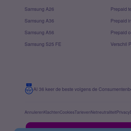
Samsung A26
Prepaid 
Samsung A36
Prepaid i
Samsung A56
Prepaid o
Samsung S25 FE
Verschil 
Al 36 keer de beste volgens de Consumenten
Annuleren
Klachten
Cookies
Tarieven
Netneutraliteit
Privacy