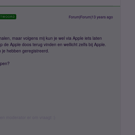
Forum|Forum|13 years ago
NTWOORD
halen, maar volgens mij kun je wel via Apple iets laten
 de Apple doos terug vinden en wellicht zelfs bij Apple.
 je hebben geregistreerd.
lpen?
 een moderator er om vraagt :)