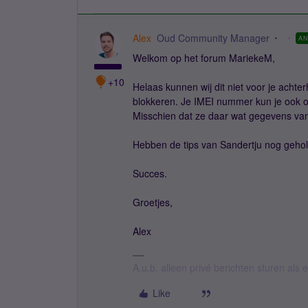
Alex
Oud Community Manager
A
Welkom op het forum MariekeM,
+10
Helaas kunnen wij dit niet voor je achter
blokkeren. Je IMEI nummer kun je ook op
Misschien dat ze daar wat gegevens van
Hebben de tips van Sandertju nog geho
Succes.
Groetjes,
Alex
A.u.b. alleen privé berichten sturen als
Like