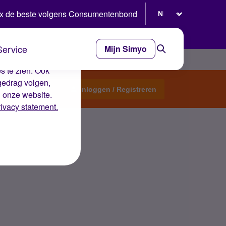
Selecteer taal
x de beste volgens Consumentenbond
Service
Mijn Simyo
e ervaring op de
s te zien. Ook
gedrag volgen,
Start een topic
Inloggen / Registreren
n onze website.
rivacy statement.