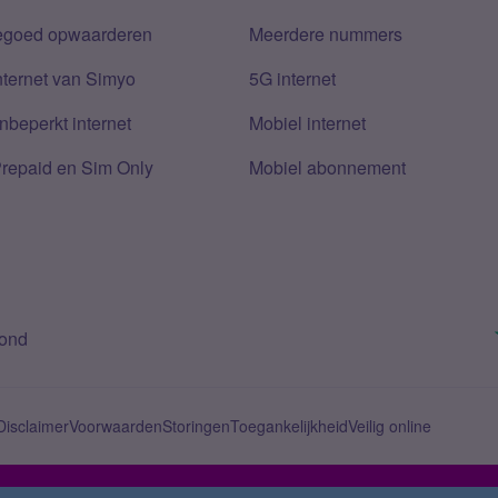
tegoed opwaarderen
Meerdere nummers
nternet van Simyo
5G internet
nbeperkt internet
Mobiel internet
Prepaid en Sim Only
Mobiel abonnement
bond
Disclaimer
Voorwaarden
Storingen
Toegankelijkheid
Veilig online