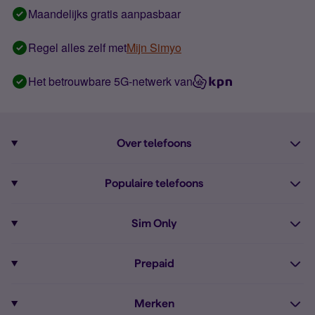
Maandelijks gratis aanpasbaar
Regel alles zelf met
Mijn Simyo
Het betrouwbare 5G-netwerk van
Over telefoons
Abonnement met telefoon
Populaire telefoons
Informatie over telefoons
Pixel 10
Sim Only
Alle telefoons
Pixel 9a
Sim Only
Prepaid
iPhone 16
Sim Only internet
Prepaid
iPhone 16e
Merken
Onbeperkt bellen