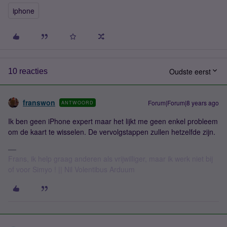
iphone
Oudste eerst
10 reacties
franswon
Forum|Forum|8 years ago
ANTWOORD
Ik ben geen iPhone expert maar het lijkt me geen enkel probleem
om de kaart te wisselen. De vervolgstappen zullen hetzelfde zijn.
Frans, ik help graag anderen als vrijwilliger, maar ik werk niet bij
of voor Simyo ! || Nil Volentibus Arduum