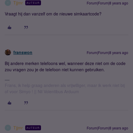
Tjjmr
Forum|Forum|8 years ago
AUTEUR
T
Vraagt hij dan vanzelf om de nieuwe simkaartcode?
franswon
Forum|Forum|8 years ago
Bij andere merken telefoons wel, wanneer deze niet om de code
zou vragen zou je de telefoon niet kunnen gebruiken.
Frans, ik help graag anderen als vrijwilliger, maar ik werk niet bij
of voor Simyo ! || Nil Volentibus Arduum
Tjjmr
Forum|Forum|8 years ago
AUTEUR
T