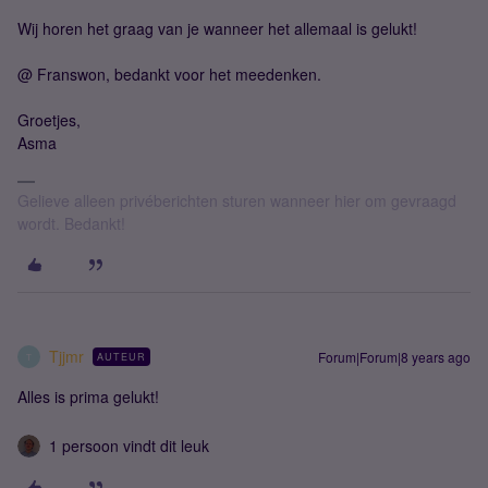
Wij horen het graag van je wanneer het allemaal is gelukt!
@ Franswon, bedankt voor het meedenken.
Groetjes,
Asma
Gelieve alleen privéberichten sturen wanneer hier om gevraagd
wordt. Bedankt!
Tjjmr
Forum|Forum|8 years ago
AUTEUR
T
Alles is prima gelukt!
1 persoon vindt dit leuk