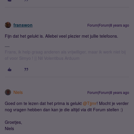
franswon
Forum|Forum|8 years ago
Fijn dat het gelukt is. Allebei veel plezier met jullie telefoons.
Frans, ik help graag anderen als vrijwilliger, maar ik werk niet bij
of voor Simyo ! || Nil Volentibus Arduum
Niels
Forum|Forum|8 years ago
Goed om te lezen dat het prima is gelukt
@Tjjmr
! Mocht je verder
nog vragen hebben dan kan je die altijd via dit Forum stellen :)
Groetjes,
Niels