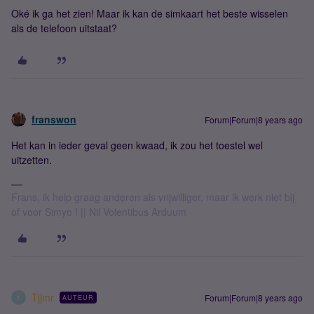
Oké ik ga het zien! Maar ik kan de simkaart het beste wisselen
als de telefoon uitstaat?
franswon
Forum|Forum|8 years ago
Het kan in ieder geval geen kwaad, ik zou het toestel wel
uitzetten.
Frans, ik help graag anderen als vrijwilliger, maar ik werk niet bij
of voor Simyo ! || Nil Volentibus Arduum
Tjjmr
Forum|Forum|8 years ago
AUTEUR
T