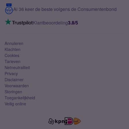
5G internet
Contact
Al 36 keer de beste volgens de Consumentenbond
Mobiel internet
VoLTE 4G bellen
Klantbeoordeling
3.8/5
Mobiel abonnement
Simkaart
Annuleren
Klachten
Cookies
Tarieven
Netneutraliteit
Privacy
Disclaimer
Voorwaarden
Storingen
Toegankelijkheid
Veilig online