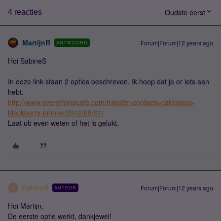
Oudste eerst
4 reacties
MartijnR
Forum|Forum|12 years ago
ANTWOORD
Hoi SabineS
In deze link staan 2 opties beschreven. Ik hoop dat je er iets aan
hebt.
http://www.everythingicafe.com/transfer-contacts-calendars-
blackberry-iphone/2012/05/01/
Laat ub even weten of het is gelukt.
SabineS
Forum|Forum|12 years ago
AUTEUR
S
Hoi Martijn,
De eerste optie werkt, dankjewel!