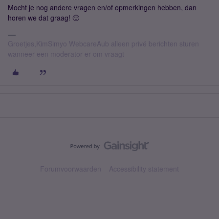
Mocht je nog andere vragen en/of opmerkingen hebben, dan
horen we dat graag! 🙂
Groetjes,KimSimyo WebcareAub alleen privé berichten sturen
wanneer een moderator er om vraagt
Forumvoorwaarden
Accessibility statement