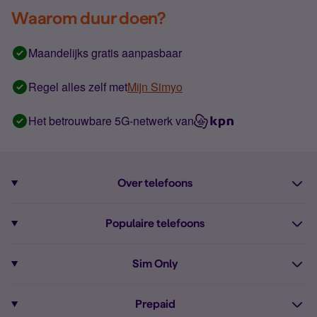
Waarom duur doen?
Maandelijks gratis aanpasbaar
Regel alles zelf met
Mijn Simyo
Het betrouwbare 5G-netwerk van
Over telefoons
Abonnement met telefoon
Populaire telefoons
Informatie over telefoons
Pixel 10
Sim Only
Alle telefoons
Pixel 9a
Sim Only
Prepaid
iPhone 16