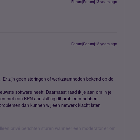
Forum|Forum|13 years ago
Forum|Forum|13 years ago
n. Er zijn geen storingen of werkzaamheden bekend op de
 nieuwste software heeft. Daarnaast raad ik je aan om in je
sen met een KPN aansluiting dit probleem hebben.
roblemen dan kunnen wij een netwerk klacht laten
een privé berichten sturen wanneer een moderator er om