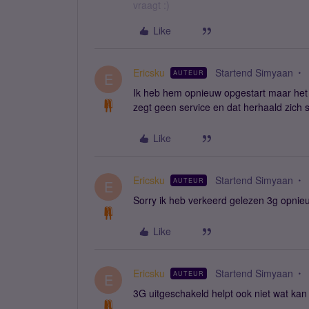
vraagt :)
Like
Ericsku
Startend Simyaan
AUTEUR
E
Ik heb hem opnieuw opgestart maar het pr
zegt geen service en dat herhaald zich s
Like
Ericsku
Startend Simyaan
AUTEUR
E
Sorry ik heb verkeerd gelezen 3g opnieu
Like
Ericsku
Startend Simyaan
AUTEUR
E
3G uitgeschakeld helpt ook niet wat kan