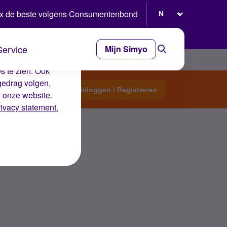
Selecteer taal
x de beste volgens Consumentenbond
Service
Mijn Simyo
e ervaring op de
s te zien. Ook
gedrag volgen,
Start een topic
Inloggen / Registreren
n onze website.
rivacy statement.