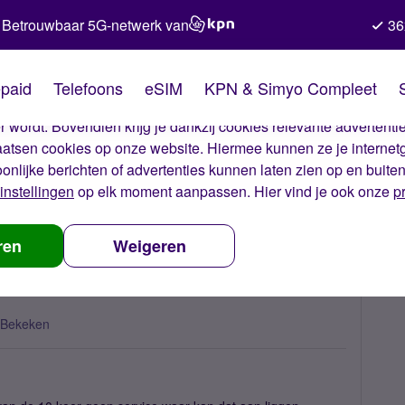
Betrouwbaar 5G-netwerk van
36
kies van Simyo
paid
Telefoons
eSIM
KPN & Simyo Compleet
okies op onze website. Met deze cookies zorgen wij ervoor dat j
 wordt. Bovendien krijg je dankzij cookies relevante advertentie
laatsen cookies op onze website. Hiermee kunnen ze je internet
oonlijke berichten of advertenties kunnen laten zien op en buite
instellingen
op elk moment aanpassen. Hier vind je ook onze
p
op mijn iPhone
ren
Weigeren
 Bekeken