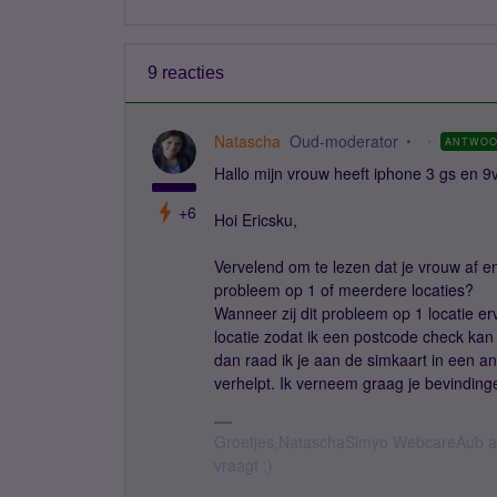
9 reacties
Natascha
Oud-moderator
ANTWO
Hallo mijn vrouw heeft iphone 3 gs en 9
+6
Hoi Ericsku,
Vervelend om te lezen dat je vrouw af en 
probleem op 1 of meerdere locaties?
Wanneer zij dit probleem op 1 locatie e
locatie zodat ik een postcode check kan 
dan raad ik je aan de simkaart in een and
verhelpt. Ik verneem graag je bevinding
Groetjes,NataschaSimyo WebcareAub all
vraagt :)