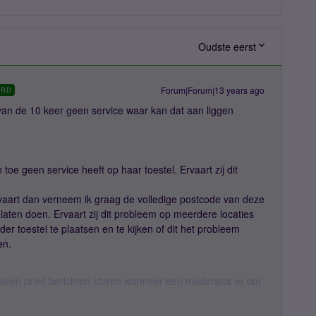
Oudste eerst
Forum|Forum|13 years ago
ORD
van de 10 keer geen service waar kan dat aan liggen
toe geen service heeft op haar toestel. Ervaart zij dit
rvaart dan verneem ik graag de volledige postcode van deze
laten doen. Ervaart zij dit probleem op meerdere locaties
er toestel te plaatsen en te kijken of dit het probleem
en.
een privé berichten sturen wanneer een moderator er om