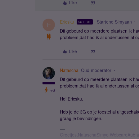
Like
Ericsku
Startend Simyaan
AUTEUR
E
Dit gebeurd op meerdere plaatsen ik had
probleem,dat had ik al ondertussen al o
Like
Natascha
Oud-moderator
Dit gebeurd op meerdere plaatsen ik had
probleem,dat had ik al ondertussen al o
+6
Hoi Ericsku,
Heb je de 3G op je toestel al uitgeschak
graag je bevindingen.
Groetjes,NataschaSimyo WebcareAub all