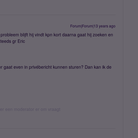
Forum|Forum|13 years ago
obleem blijft hij vindt kpn kort daarna gaat hij zoeken en
teeds gr Eric
r gaat even in privébericht kunnen sturen? Dan kan ik de
eer een moderator er om vraagt