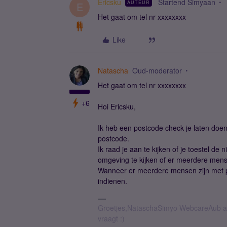
Ericsku
Startend Simyaan
AUTEUR
E
Het gaat om tel nr xxxxxxxx
Like
Natascha
Oud-moderator
Het gaat om tel nr xxxxxxxx
+6
Hoi Ericsku,
Ik heb een postcode check je laten doe
postcode.
Ik raad je aan te kijken of je toestel de
omgeving te kijken of er meerdere men
Wanneer er meerdere mensen zijn met p
indienen.
Groetjes,NataschaSimyo WebcareAub all
vraagt :)