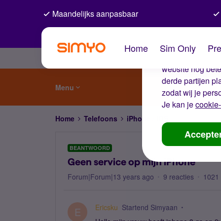
Maandelijks aanpasbaar
De coo
Home
Sim Only
Pre
Wij gebruiken co
website nog beter
derde partijen p
Menu
zodat wij je pers
Je kan je
cookie-
Home
Telefoons
iPhone / iOS
Geen service 
Accepte
BEANTWOORD
Geen service op mijn iPhone
Forum|Forum|13 years ago
9 reacties
1021
Ericsku
Startend Simyaan
E