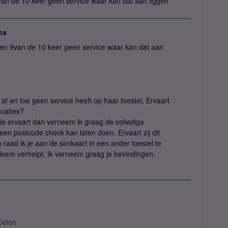
van de 10 keer geen service waar kan dat aan liggen
ha
 en 9van de 10 keer geen service waar kan dat aan
af en toe geen service heeft op haar toestel. Ervaart
ocaties?
tie ervaart dan verneem ik graag de volledige
een postcode check kan laten doen. Ervaart zij dit
raad ik je aan de simkaart in een ander toestel te
obleem verhelpt. Ik verneem graag je bevindingen.
Delen