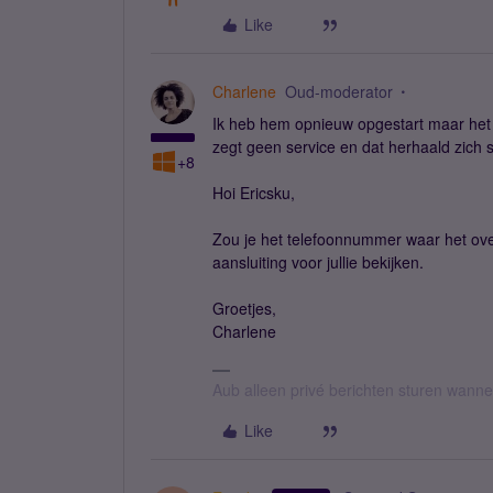
Like
Charlene
Oud-moderator
Ik heb hem opnieuw opgestart maar het pr
zegt geen service en dat herhaald zich s
+8
Hoi Ericsku,
Zou je het telefoonnummer waar het ove
aansluiting voor jullie bekijken.
Groetjes,
Charlene
Aub alleen privé berichten sturen wann
Like