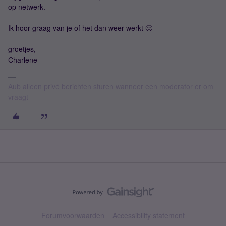
op netwerk.
Ik hoor graag van je of het dan weer werkt 🙂
groetjes,
Charlene
Aub alleen privé berichten sturen wanneer een moderator er om
vraagt
Forumvoorwaarden
Accessibility statement