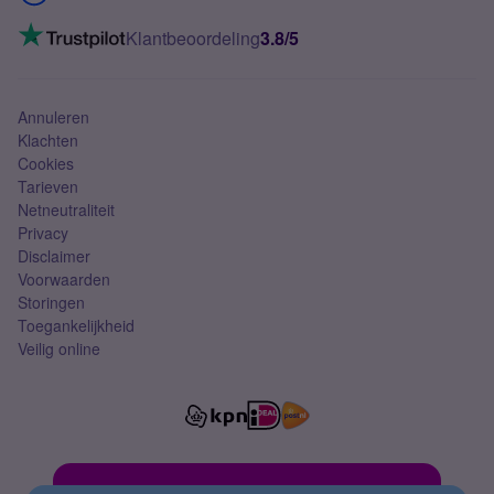
Mobiel internet
VoLTE 4G bellen
Klantbeoordeling
3.8/5
Mobiel abonnement
Simkaart
Annuleren
Klachten
Cookies
Tarieven
Netneutraliteit
Privacy
Disclaimer
Voorwaarden
Storingen
Toegankelijkheid
Veilig online