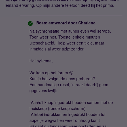
Iemand ervaring. Op mijn andere telefoon deed hij het prima.
Beste antwoord door
Charlene
Na sychronisatie met itunes even wel service.
Toen weer niet. Toestel enkele minuten
uitesgchakeld. Hielp weer een tijdje, maar
inmiddels al weer tijdje zonder.
Hoi hylkema,
Welkom op het forum 🙂
Kun je het volgende eens proberen?
Een handmatige reset, je raakt daarbij geen
gegevens kwijt:
-Aan/uit knop ingedrukt houden samen met de
thuisknop (ronde knop scherm)
-Allebei indrukken en ingedrukt houden tot
appeltje wegvalt en weer omhoog komt
Hij gaat nu langzaam weer opstarten en zal