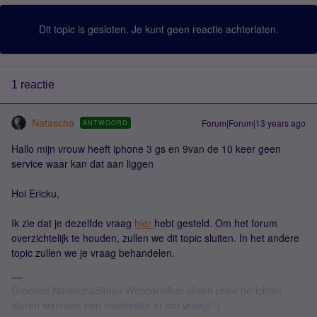
Dit topic is gesloten. Je kunt geen reactie achterlaten.
1 reactie
Natascha
Forum|Forum|13 years ago
ANTWOORD
Hallo mijn vrouw heeft iphone 3 gs en 9van de 10 keer geen
service waar kan dat aan liggen
Hoi Ericku,
Ik zie dat je dezelfde vraag
hier
hebt gesteld. Om het forum
overzichtelijk te houden, zullen we dit topic sluiten. In het andere
topic zullen we je vraag behandelen.
Groetjes,NataschaSimyo WebcareAub alleen privé berichten
sturen wanneer een moderator er om vraagt :)