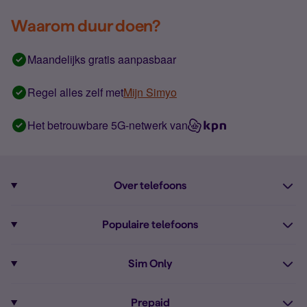
Waarom duur doen?
Maandelijks gratis aanpasbaar
Regel alles zelf met
Mijn Simyo
Het betrouwbare 5G-netwerk van
Over telefoons
Abonnement met telefoon
Populaire telefoons
Informatie over telefoons
Pixel 10
Sim Only
Alle telefoons
Pixel 9a
Sim Only
Prepaid
iPhone 16