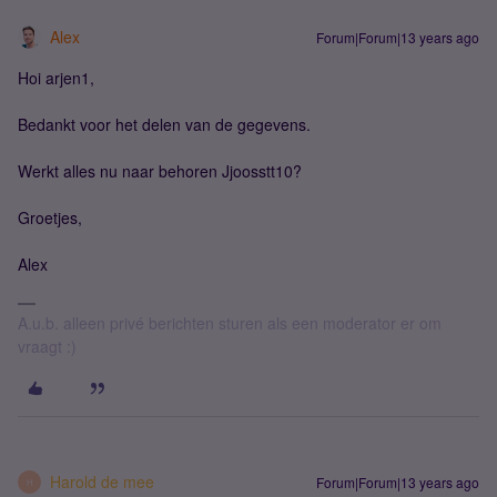
Alex
Forum|Forum|13 years ago
Hoi arjen1,
Bedankt voor het delen van de gegevens.
Werkt alles nu naar behoren Jjoosstt10?
Groetjes,
Alex
A.u.b. alleen privé berichten sturen als een moderator er om
vraagt :)
Harold de mee
Forum|Forum|13 years ago
H