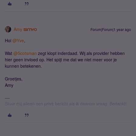
Amy
Forum|Forum|1 year ago
Hoi
@Yve
,
Wat
@Scotsman
zegt klopt inderdaad. Wij als provider hebben
hier geen invloed op. Het spijt me dat we niet meer voor je
kunnen betekenen.
Groetjes,
Amy
Stuur mij alleen een privé bericht als ik daarom vraag. Bedankt!