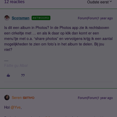
Oudste eerst
12 reacties
Scotsman
Forum|Forum|1 year ago
ANTWOORD
Is dit een album in Photos? In de Photos app zie ik rechtsboven
een cirkeltje met … en als ik daar op klik dan komt er een
menu’tje met o.a. “share photos” en vervolgens krijg ik een aantal
mogelijkheden te zien om foto’s in het album te delen. Bij jou
niet?
Fàilte gu Alba!
Seren
Forum|Forum|1 year ago
Hoi
@Yve
,