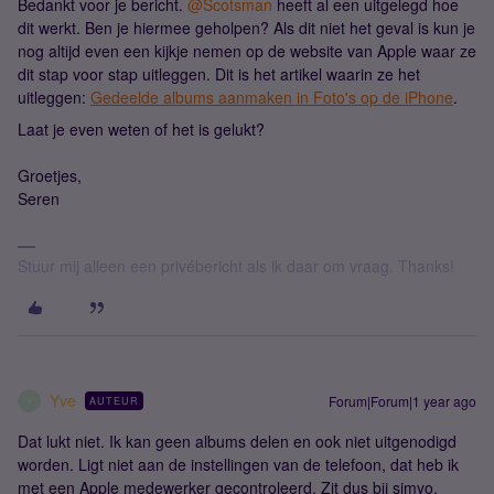
Bedankt voor je bericht.
@Scotsman
heeft al een uitgelegd hoe
dit werkt. Ben je hiermee geholpen? Als dit niet het geval is kun je
nog altijd even een kijkje nemen op de website van Apple waar ze
dit stap voor stap uitleggen. Dit is het artikel waarin ze het
uitleggen:
Gedeelde albums aanmaken in Foto's op de iPhone
.
Laat je even weten of het is gelukt?
Groetjes,
Seren
Stuur mij alleen een privébericht als ik daar om vraag. Thanks!
Yve
Forum|Forum|1 year ago
AUTEUR
Y
Dat lukt niet. Ik kan geen albums delen en ook niet uitgenodigd
worden. Ligt niet aan de instellingen van de telefoon, dat heb ik
met een Apple medewerker gecontroleerd. Zit dus bij simyo.