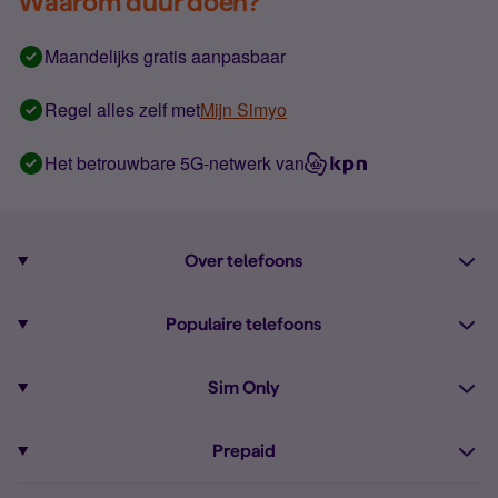
Waarom duur doen?
Maandelijks gratis aanpasbaar
Regel alles zelf met
Mijn Simyo
Het betrouwbare 5G-netwerk van
Over telefoons
Abonnement met telefoon
Populaire telefoons
Informatie over telefoons
Pixel 10
Sim Only
Alle telefoons
Pixel 9a
Sim Only
Prepaid
iPhone 16
Sim Only internet
Prepaid